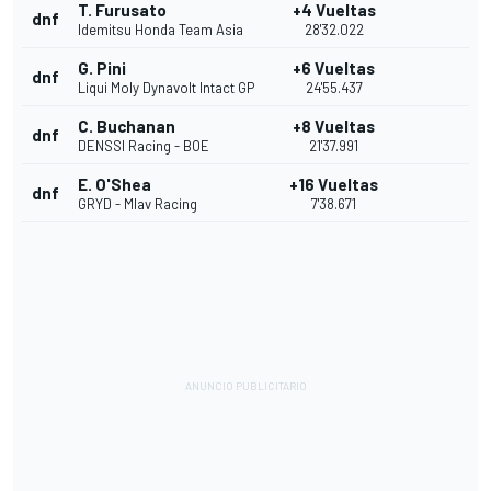
T. Furusato
+4 Vueltas
dnf
Idemitsu Honda Team Asia
28'32.022
G. Pini
+6 Vueltas
dnf
Liqui Moly Dynavolt Intact GP
24'55.437
C. Buchanan
+8 Vueltas
dnf
DENSSI Racing - BOE
21'37.991
E. O'Shea
+16 Vueltas
dnf
GRYD - Mlav Racing
7'38.671