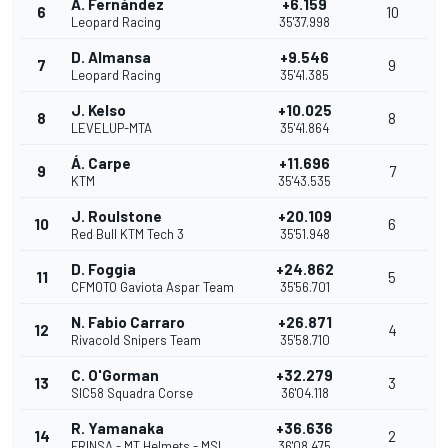
A. Fernández
+6.159
6
10
Leopard Racing
35'37.998
D. Almansa
+9.546
7
9
Leopard Racing
35'41.385
J. Kelso
+10.025
8
8
LEVELUP-MTA
35'41.864
Á. Carpe
+11.696
9
7
KTM
35'43.535
J. Roulstone
+20.109
10
6
Red Bull KTM Tech 3
35'51.948
D. Foggia
+24.862
11
5
CFMOTO Gaviota Aspar Team
35'56.701
N. Fabio Carraro
+26.871
12
4
Rivacold Snipers Team
35'58.710
C. O'Gorman
+32.279
13
3
SIC58 Squadra Corse
36'04.118
R. Yamanaka
+36.636
14
2
FRINSA - MT Helmets - MSI
36'08.475