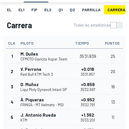
EL
EL1
FIP
EL2
Q1
Q2
PARRILLA
CARRERA
Carrera
Todas las estadísticas
CLA
PILOTO
TIEMPO
PUNTOS
M. Quiles
1
35'31.839
25
CFMOTO Gaviota Aspar Team
V. Perrone
+0.018
2
20
Red Bull KTM Tech 3
35'31.857
D. Muñoz
+0.858
3
16
Liqui Moly Dynavolt Intact GP
35'32.697
Á. Piqueras
+0.952
4
13
FRINSA - MT Helmets - MSI
35'32.791
J. Antonio Rueda
+1.362
5
11
KTM
35'33.201