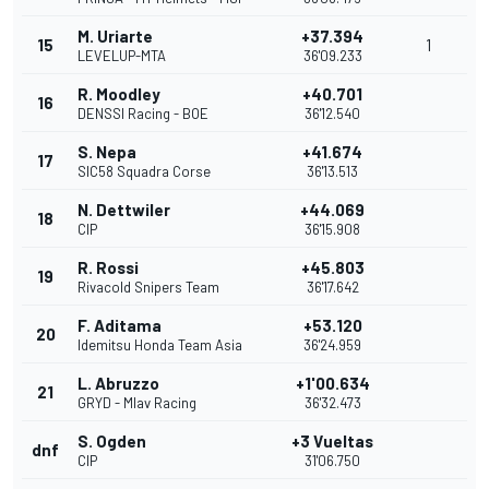
M. Uriarte
+37.394
15
1
LEVELUP-MTA
36'09.233
R. Moodley
+40.701
16
DENSSI Racing - BOE
36'12.540
S. Nepa
+41.674
17
SIC58 Squadra Corse
36'13.513
N. Dettwiler
+44.069
18
CIP
36'15.908
R. Rossi
+45.803
19
Rivacold Snipers Team
36'17.642
F. Aditama
+53.120
20
Idemitsu Honda Team Asia
36'24.959
L. Abruzzo
+1'00.634
21
GRYD - Mlav Racing
36'32.473
S. Ogden
+3 Vueltas
dnf
CIP
31'06.750