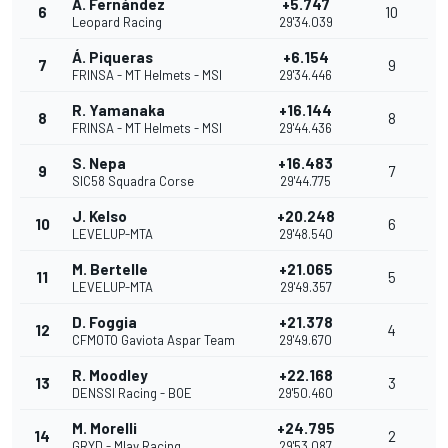
A. Fernández
+5.747
6
10
Leopard Racing
29'34.039
Á. Piqueras
+6.154
7
9
FRINSA - MT Helmets - MSI
29'34.446
R. Yamanaka
+16.144
8
8
FRINSA - MT Helmets - MSI
29'44.436
S. Nepa
+16.483
9
7
SIC58 Squadra Corse
29'44.775
J. Kelso
+20.248
10
6
LEVELUP-MTA
29'48.540
M. Bertelle
+21.065
11
5
LEVELUP-MTA
29'49.357
D. Foggia
+21.378
12
4
CFMOTO Gaviota Aspar Team
29'49.670
R. Moodley
+22.168
13
3
DENSSI Racing - BOE
29'50.460
M. Morelli
+24.795
14
2
GRYD - Mlav Racing
29'53.087