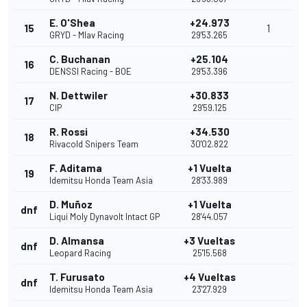
E. O'Shea
+24.973
15
1
GRYD - Mlav Racing
29'53.265
C. Buchanan
+25.104
16
DENSSI Racing - BOE
29'53.396
N. Dettwiler
+30.833
17
CIP
29'59.125
R. Rossi
+34.530
18
Rivacold Snipers Team
30'02.822
F. Aditama
+1 Vuelta
19
Idemitsu Honda Team Asia
28'33.989
D. Muñoz
+1 Vuelta
dnf
Liqui Moly Dynavolt Intact GP
28'44.057
D. Almansa
+3 Vueltas
dnf
Leopard Racing
25'15.568
T. Furusato
+4 Vueltas
dnf
Idemitsu Honda Team Asia
23'27.929