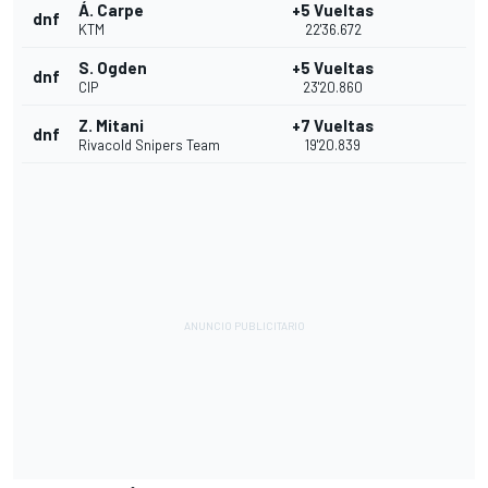
Á. Carpe
+5 Vueltas
dnf
KTM
22'36.672
S. Ogden
+5 Vueltas
dnf
CIP
23'20.860
Z. Mitani
+7 Vueltas
dnf
Rivacold Snipers Team
19'20.839