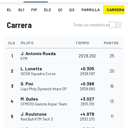
EL
EL1
FIP
EL2
Q1
Q2
PARRILLA
CARRERA
Carrera
Todas las estadísticas
CLA
PILOTO
TIEMPO
PUNTOS
J. Antonio Rueda
1
29'28.292
25
KTM
L. Lunetta
+0.305
2
20
SIC58 Squadra Corse
29'28.597
G. Pini
+0.388
3
16
Liqui Moly Dynavolt Intact GP
29'28.680
M. Quiles
+3.027
4
13
CFMOTO Gaviota Aspar Team
29'31.319
J. Roulstone
+4.978
5
11
Red Bull KTM Tech 3
29'33.270