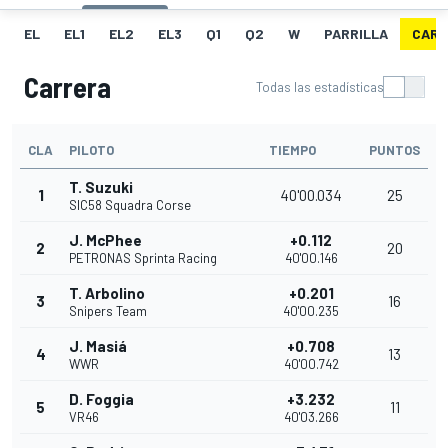
EL
EL1
EL2
EL3
Q1
Q2
W
PARRILLA
CARR
Carrera
Todas las estadísticas
CLA
PILOTO
TIEMPO
PUNTOS
T. Suzuki
1
40'00.034
25
SIC58 Squadra Corse
J. McPhee
+0.112
2
20
PETRONAS Sprinta Racing
40'00.146
T. Arbolino
+0.201
3
16
Snipers Team
40'00.235
J. Masiá
+0.708
4
13
WWR
40'00.742
D. Foggia
+3.232
5
11
VR46
40'03.266