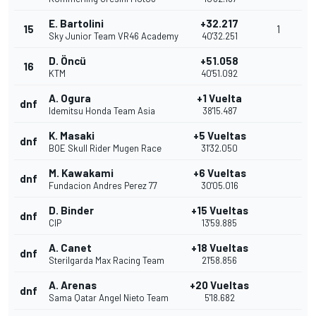
E. Bartolini
+32.217
15
1
Sky Junior Team VR46 Academy
40'32.251
D. Öncü
+51.058
16
KTM
40'51.092
A. Ogura
+1 Vuelta
dnf
Idemitsu Honda Team Asia
38'15.487
K. Masaki
+5 Vueltas
dnf
BOE Skull Rider Mugen Race
31'32.050
M. Kawakami
+6 Vueltas
dnf
Fundacion Andres Perez 77
30'05.016
D. Binder
+15 Vueltas
dnf
CIP
13'59.885
A. Canet
+18 Vueltas
dnf
Sterilgarda Max Racing Team
21'58.856
A. Arenas
+20 Vueltas
dnf
Sama Qatar Angel Nieto Team
5'18.682