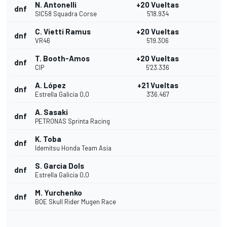
N. Antonelli
+20 Vueltas
dnf
SIC58 Squadra Corse
5'18.934
C. Vietti Ramus
+20 Vueltas
dnf
VR46
5'19.306
T. Booth-Amos
+20 Vueltas
dnf
CIP
5'23.336
A. López
+21 Vueltas
dnf
Estrella Galicia 0,0
3'36.467
A. Sasaki
dnf
PETRONAS Sprinta Racing
K. Toba
dnf
Idemitsu Honda Team Asia
S. Garcia Dols
dnf
Estrella Galicia 0,0
M. Yurchenko
dnf
BOE Skull Rider Mugen Race