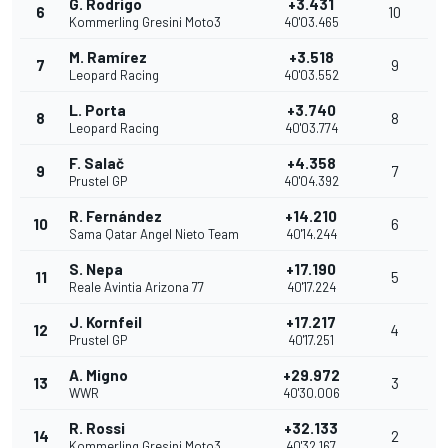
G. Rodrigo
+3.431
6
10
Kommerling Gresini Moto3
40'03.465
M. Ramírez
+3.518
7
9
Leopard Racing
40'03.552
L. Porta
+3.740
8
8
Leopard Racing
40'03.774
F. Salač
+4.358
9
7
Prustel GP
40'04.392
R. Fernández
+14.210
10
6
Sama Qatar Angel Nieto Team
40'14.244
S. Nepa
+17.190
11
5
Reale Avintia Arizona 77
40'17.224
J. Kornfeil
+17.217
12
4
Prustel GP
40'17.251
A. Migno
+29.972
13
3
WWR
40'30.006
R. Rossi
+32.133
14
2
Kommerling Gresini Moto3
40'32.167