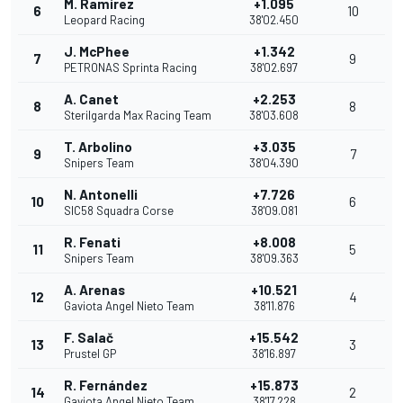
M. Ramírez
+1.095
6
10
Leopard Racing
38'02.450
J. McPhee
+1.342
7
9
PETRONAS Sprinta Racing
38'02.697
A. Canet
+2.253
8
8
Sterilgarda Max Racing Team
38'03.608
T. Arbolino
+3.035
9
7
Snipers Team
38'04.390
N. Antonelli
+7.726
10
6
SIC58 Squadra Corse
38'09.081
R. Fenati
+8.008
11
5
Snipers Team
38'09.363
A. Arenas
+10.521
12
4
Gaviota Angel Nieto Team
38'11.876
F. Salač
+15.542
13
3
Prustel GP
38'16.897
R. Fernández
+15.873
14
2
Gaviota Angel Nieto Team
38'17.228