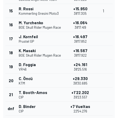
R. Rossi
+15.950
15
1
Kommerling Gresini Moto3
38'17.305
M. Yurchenko
+16.064
16
BOE Skull Rider Mugen Race
38'17.419
J. Kornfeil
+16.497
17
Prustel GP
38'17.852
K. Masaki
+16.567
18
BOE Skull Rider Mugen Race
38'17.922
D. Foggia
+24.161
19
VR46
38'25.516
C. Öncü
+29.330
20
KTM
38'30.685
T. Booth-Amos
+1'22.202
21
CIP
39'23.557
D. Binder
+7 Vueltas
dnf
CIP
22'54.276