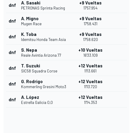
A. Sasaki
+9 Vueltas
dnf
PETRONAS Sprinta Racing
17'57.954
A. Migno
+9 Vueltas
dnf
Mugen Race
17'58.431
K. Toba
+9 Vueltas
dnf
Idemitsu Honda Team Asia
17'58.620
S. Nepa
+10 Vueltas
dnf
Reale Avintia Arizona 77
16'33.109
T. Suzuki
+12 Vueltas
dnf
SIC58 Squadra Corse
11'13.661
G. Rodrigo
+12 Vueltas
dnf
Kommerling Gresini Moto3
11'13.720
A. López
+12 Vueltas
dnf
Estrella Galicia 0,0
11'14.353