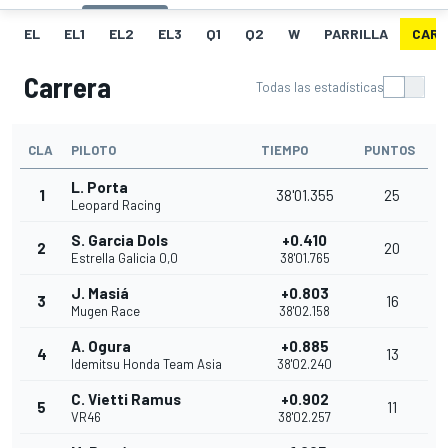
EL
EL1
EL2
EL3
Q1
Q2
W
PARRILLA
CARR
Carrera
Todas las estadísticas
CLA
PILOTO
TIEMPO
PUNTOS
L. Porta
1
38'01.355
25
Leopard Racing
S. Garcia Dols
+0.410
2
20
Estrella Galicia 0,0
38'01.765
J. Masiá
+0.803
3
16
Mugen Race
38'02.158
A. Ogura
+0.885
4
13
Idemitsu Honda Team Asia
38'02.240
C. Vietti Ramus
+0.902
5
11
VR46
38'02.257