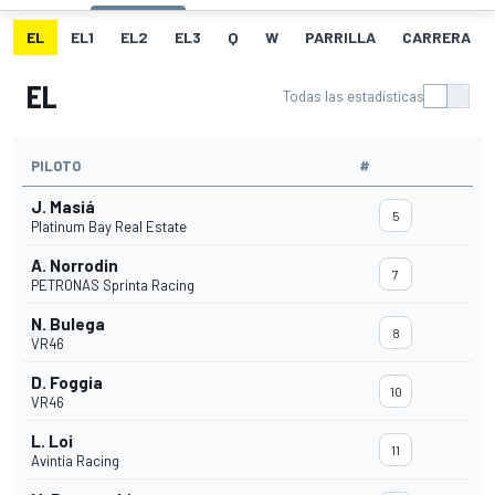
EL
EL1
EL2
EL3
Q
W
PARRILLA
CARRERA
EL
Todas las estadísticas
PILOTO
#
J. Masiá
5
Platinum Bay Real Estate
A. Norrodin
7
PETRONAS Sprinta Racing
N. Bulega
8
VR46
D. Foggia
10
VR46
L. Loi
11
Avintia Racing