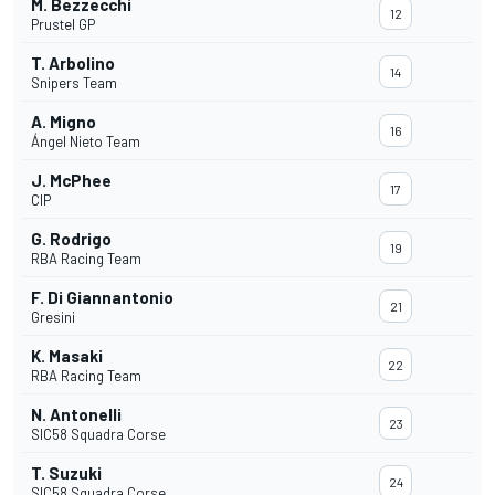
M. Bezzecchi
12
Prustel GP
T. Arbolino
14
Snipers Team
A. Migno
16
Ángel Nieto Team
J. McPhee
17
CIP
G. Rodrigo
19
RBA Racing Team
F. Di Giannantonio
21
Gresini
K. Masaki
22
RBA Racing Team
N. Antonelli
23
SIC58 Squadra Corse
T. Suzuki
24
SIC58 Squadra Corse