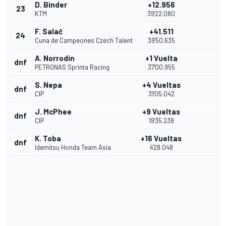
D. Binder
+12.956
23
KTM
39'22.080
F. Salač
+41.511
24
Cuna de Campeones Czech Talent
39'50.635
A. Norrodin
+1 Vuelta
dnf
PETRONAS Sprinta Racing
37'00.955
S. Nepa
+4 Vueltas
dnf
CIP
31'05.042
J. McPhee
+9 Vueltas
dnf
CIP
19'35.238
K. Toba
+16 Vueltas
dnf
Idemitsu Honda Team Asia
4'28.048