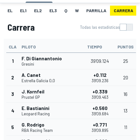
EL
EL1
EL2
EL3
Q
W
PARRILLA
CARRERA
Carrera
Todas las estadísticas
CLA
PILOTO
TIEMPO
PUNTOS
F. Di Giannantonio
1
39'09.124
25
Gresini
A. Canet
+0.112
2
20
Estrella Galicia 0,0
39'09.236
J. Kornfeil
+0.339
3
16
Prustel GP
39'09.463
E. Bastianini
+0.560
4
13
Leopard Racing
39'09.684
G. Rodrigo
+0.771
5
11
RBA Racing Team
39'09.895