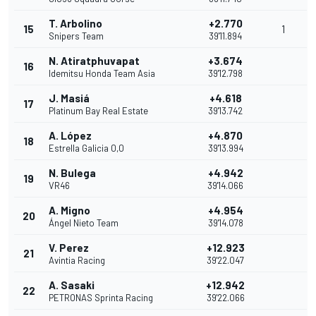
T. Arbolino
+2.770
15
1
Snipers Team
39'11.894
N. Atiratphuvapat
+3.674
16
Idemitsu Honda Team Asia
39'12.798
J. Masiá
+4.618
17
Platinum Bay Real Estate
39'13.742
A. López
+4.870
18
Estrella Galicia 0,0
39'13.994
N. Bulega
+4.942
19
VR46
39'14.066
A. Migno
+4.954
20
Ángel Nieto Team
39'14.078
V. Perez
+12.923
21
Avintia Racing
39'22.047
A. Sasaki
+12.942
22
PETRONAS Sprinta Racing
39'22.066