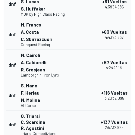
S. Lucas
+61 Vueltas
dnf
4:39'54.686
S. Huffaker
MDK by High Class Racing
M. Franco
A. Costa
+63 Vueltas
dnf
4:43'23.637
C. Sbirrazzuoli
Conquest Racing
M. Cairoli
A. Caldarelli
+67 Vueltas
dnf
4:24'49.141
R. Grosjean
Lamborghini Iron Lynx
S. Mann
F. Heriau
+116 Vueltas
dnf
3:20'32.095
M. Molina
Af Corse
O. Triarsi
C. Scardina
+137 Vueltas
dnf
2:57'32.825
R. Agostini
Triarsi Competizione