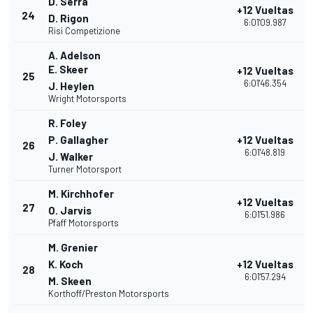
D. Serra
+12 Vueltas
24
D. Rigon
6:01'09.987
Risi Competizione
A. Adelson
E. Skeer
+12 Vueltas
25
6:01'46.354
J. Heylen
Wright Motorsports
R. Foley
P. Gallagher
+12 Vueltas
26
6:01'48.819
J. Walker
Turner Motorsport
M. Kirchhofer
+12 Vueltas
27
O. Jarvis
6:01'51.986
Pfaff Motorsports
M. Grenier
K. Koch
+12 Vueltas
28
6:01'57.294
M. Skeen
Korthoff/Preston Motorsports