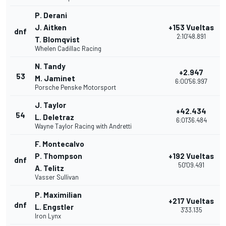
P. Derani
J. Aitken
+153 Vueltas
dnf
2:10'48.891
T. Blomqvist
Whelen Cadillac Racing
N. Tandy
+2.947
53
M. Jaminet
6:00'56.997
Porsche Penske Motorsport
J. Taylor
+42.434
54
L. Deletraz
6:01'36.484
Wayne Taylor Racing with Andretti
F. Montecalvo
P. Thompson
+192 Vueltas
dnf
50'09.491
A. Telitz
Vasser Sullivan
P. Maximilian
+217 Vueltas
dnf
L. Engstler
3'33.135
Iron Lynx