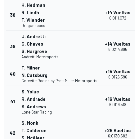
H. Hedman
R. Lindh
+14 Vueltas
38
6:01'11.072
T. Vilander
Dragonspeed
J. Andretti
G. Chaves
+14 Vueltas
39
6:02'14.695
S. Hargrove
Andretti Motorsports
T. Milner
+15 Vueltas
40
N. Catsburg
6:01'26.596
Corvette Racing by Pratt Miller Motorsports
S. Yoluc
R. Andrade
+16 Vueltas
41
6:01'19.518
S. Andrews
Lone Star Racing
S. Monk
T. Calderon
+26 Vueltas
42
6:01'30.682
S. McAleer