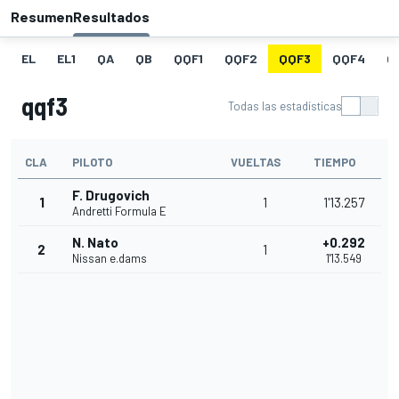
Resumen
Resultados
EL
EL1
QA
QB
QQF1
QQF2
QQF3
QQF4
Q
qqf3
Todas las estadísticas
CLA
PILOTO
VUELTAS
TIEMPO
F. Drugovich
1
1
1'13.257
Andretti Formula E
N. Nato
+0.292
2
1
Nissan e.dams
1'13.549