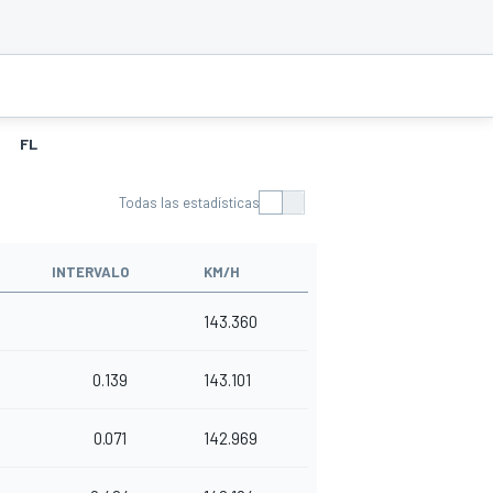
FL
Todas las estadísticas
INTERVALO
KM/H
143.360
0.139
143.101
0.071
142.969
4