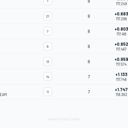
8
1
1'17.249
+0.68
8
21
1'17.298
+0.80
8
7
1'17.418
+0.85
8
9
1'17.467
+0.95
8
13
1'17.574
+1.133
7
14
1'17.748
+1.747
7
11
TEAM
1'18.362