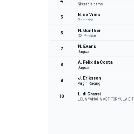
4
Nissan e.dams
N. de Vries
5
Mahindra
M. Gunther
6
DS Penske
M. Evans
7
Jaguar
A. Felix da Costa
8
Jaguar
J. Eriksson
9
Virgin Racing
L. di Grassi
10
LOLA YAMAHA ABT FORMULA E 