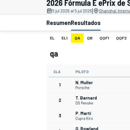
2026 Fórmula E ePrix de S
|
FÓRMULA E
MOTO
5 jul 2026 al 5 jul 2026
Shanghai Interna
Resumen
Resultados
EL
EL1
QA
QB
QQF1
QQF2
qa
NASCAR
INDYCAR
SPORTSCAR
RALLY
TURISM
CLA
PILOTO
N. Muller
1
Porsche
T. Barnard
2
DS Penske
P. Martí
3
Cupra Kiro
MÁS
O. Rowland