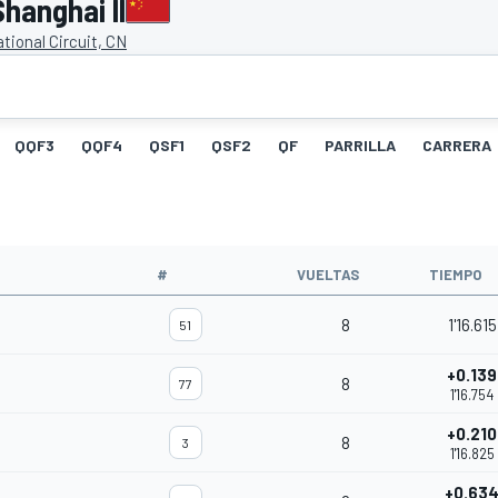
hanghai II
tional Circuit, CN
QQF3
QQF4
QSF1
QSF2
QF
PARRILLA
CARRERA
O
#
VUELTAS
TIEMPO
8
1'16.615
51
+0.139
8
77
1'16.754
+0.210
8
3
1'16.825
+0.63