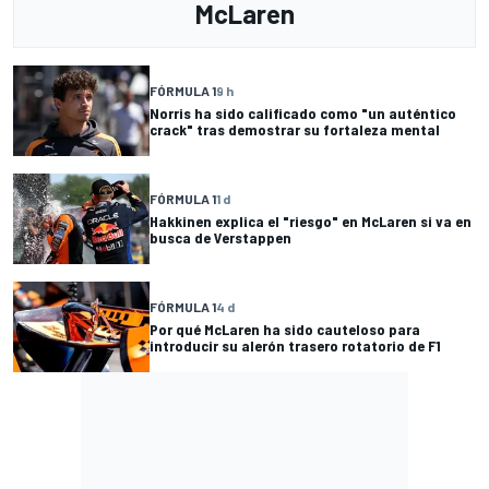
McLaren
FÓRMULA 1
9 h
Norris ha sido calificado como "un auténtico
crack" tras demostrar su fortaleza mental
FÓRMULA 1
1 d
Hakkinen explica el "riesgo" en McLaren si va en
busca de Verstappen
FÓRMULA 1
4 d
Por qué McLaren ha sido cauteloso para
introducir su alerón trasero rotatorio de F1