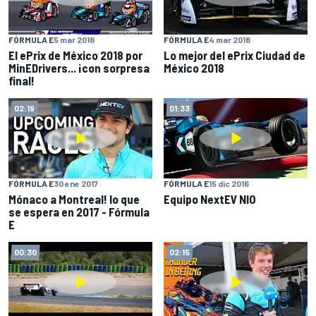
FÓRMULA E
5 mar 2018
FÓRMULA E
4 mar 2018
El ePrix de México 2018 por
Lo mejor del ePrix Ciudad de
MinEDrivers... ¡con sorpresa
México 2018
final!
02:19
01:33
FÓRMULA E
30 ene 2017
FÓRMULA E
15 dic 2016
Mónaco a Montreal! lo que
Equipo NextEV NIO
se espera en 2017 - Fórmula
E
00:30
02:15