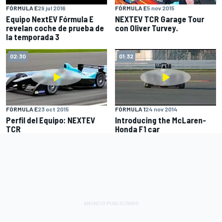
FÓRMULA E
29 jul 2016
FÓRMULA E
5 nov 2015
Equipo NextEV Fórmula E
NEXTEV TCR Garage Tour
revelan coche de prueba de
con Oliver Turvey.
la temporada 3
02:30
01:32
FÓRMULA E
23 oct 2015
FÓRMULA 1
24 nov 2014
Perfil del Equipo: NEXTEV
Introducing the McLaren-
TCR
Honda F1 car