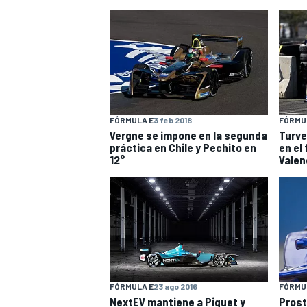
FÓRMULA E
3 feb 2018
FÓRMU
Vergne se impone en la segunda
Turve
práctica en Chile y Pechito en
en el 
12°
Valen
FÓRMULA E
23 ago 2016
FÓRMU
NextEV mantiene a Piquet y
Prost