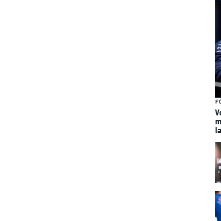
F
V
m
l