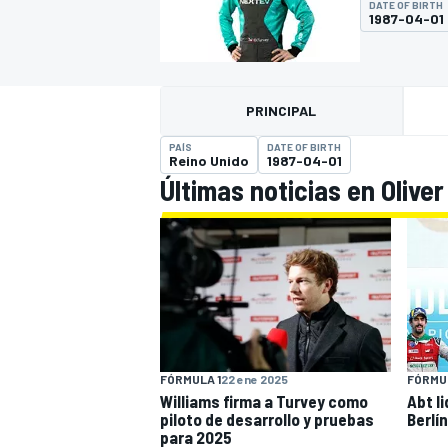
DATE OF BIRTH
1987-04-01
FÓRMULA E
MOTO
PRINCIPAL
PAÍS
DATE OF BIRTH
Reino Unido
1987-04-01
Últimas noticias en Olive
NASCAR
INDYCAR
SPORTSCAR
RALLY
TURISM
FÓRMULA 1
22 ene 2025
FÓRMU
Williams firma a Turvey como
Abt li
MÁS
piloto de desarrollo y pruebas
Berlín
para 2025