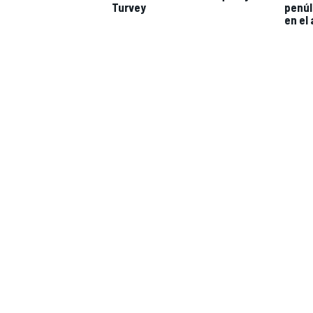
Turvey
penúl
en el 