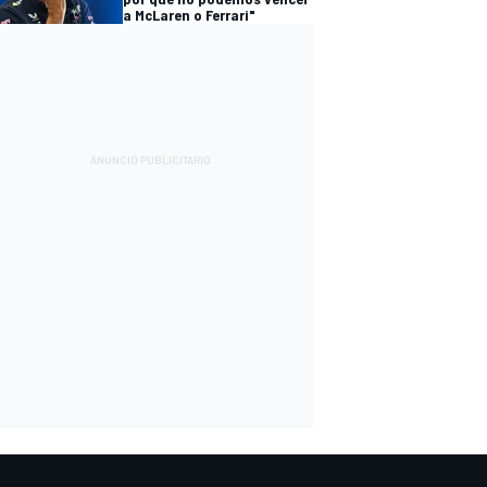
a McLaren o Ferrari"