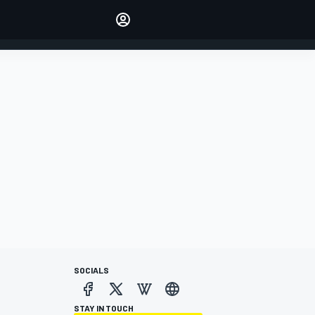
Make your voice heard with
article commenting.
INICIAR SESIÓN
EDICIÓN
ESPANOL
SOCIALS
STAY IN TOUCH