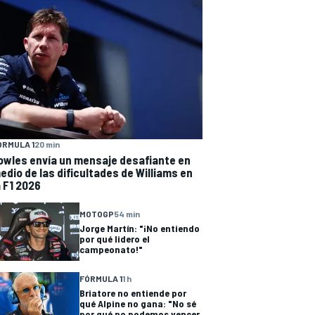
ÓRMULA 1
20 min
owles envía un mensaje desafiante en
edio de las dificultades de Williams en
a F1 2026
MOTOGP
54 min
Jorge Martín: "¡No entiendo
por qué lidero el
campeonato!"
FÓRMULA 1
1 h
Briatore no entiende por
qué Alpine no gana: "No sé
por qué no podemos vencer