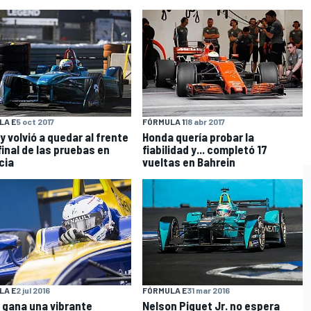
LA E
5 oct 2017
FÓRMULA 1
18 abr 2017
y volvió a quedar al frente
Honda quería probar la
final de las pruebas en
fiabilidad y... completó 17
cia
vueltas en Bahrein
LA E
2 jul 2016
FÓRMULA E
31 mar 2016
 gana una vibrante
Nelson Piquet Jr. no espera