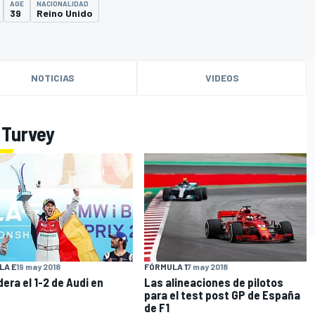
AGE
NACIONALIDAD
39
Reino Unido
NOTICIAS
VIDEOS
r Turvey
O
LA E
19 may 2018
FÓRMULA 1
7 may 2018
dera el 1-2 de Audi en
Las alineaciones de pilotos
para el test post GP de España
de F1