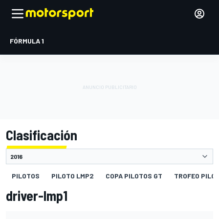
FÓRMULA 1
Clasificación
PILOTOS
PILOTO LMP2
COPA PILOTOS GT
TROFEO PILO
driver-lmp1