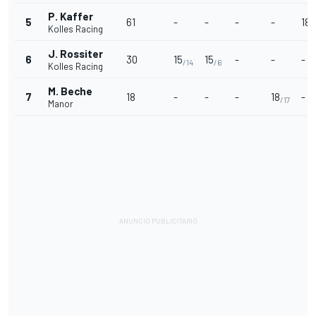
P. Kaffer
5
61
-
-
-
-
18
/
Kolles Racing
J. Rossiter
6
30
15
15
-
-
-
/14
/6
Kolles Racing
M. Beche
7
18
-
-
-
18
-
/17
Manor