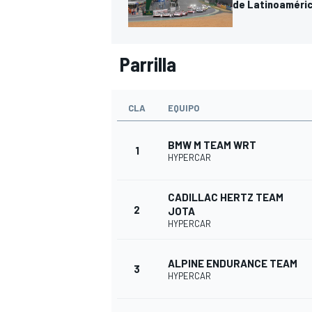
de Latinoaméri
Parrilla
CLA
EQUIPO
BMW M TEAM WRT
1
HYPERCAR
CADILLAC HERTZ TEAM
2
JOTA
HYPERCAR
ALPINE ENDURANCE TEAM
3
HYPERCAR