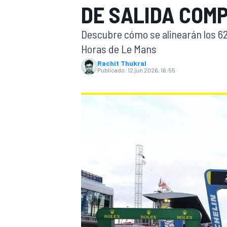
DE SALIDA COM
FÓRMULA E
MOTO
Descubre cómo se alinearán los 62 c
Horas de Le Mans
Rachit Thukral
Publicado:
12 jun 2026, 16:55
NASCAR
INDYCAR
SPORTSCAR
RALLY
TURISM
MÁS