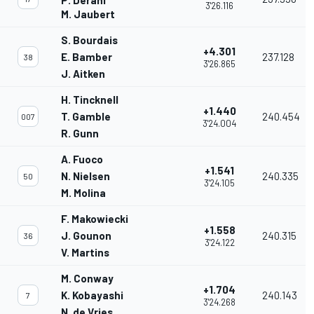
P. Derani
3'26.116
M. Jaubert
S. Bourdais
+4.301
E. Bamber
237.128
38
3'26.865
J. Aitken
H. Tincknell
+1.440
T. Gamble
240.454
007
3'24.004
R. Gunn
A. Fuoco
+1.541
N. Nielsen
240.335
50
3'24.105
M. Molina
F. Makowiecki
+1.558
J. Gounon
240.315
36
3'24.122
V. Martins
M. Conway
+1.704
K. Kobayashi
240.143
7
3'24.268
N. de Vries