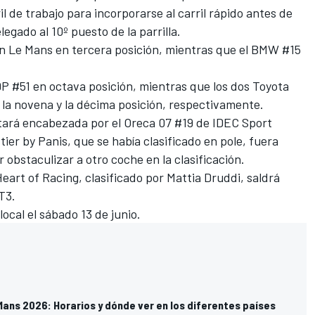
ril de trabajo para incorporarse al carril rápido antes de
egado al 10º puesto de la parrilla.
n Le Mans en tercera posición, mientras que el BMW #15
9P #51 en octava posición, mientras que los dos Toyota
 la novena y la décima posición, respectivamente.
stará encabezada por el Oreca 07 #19 de IDEC Sport
ier by Panis, que se había clasificado en pole, fuera
r obstaculizar a otro coche en la clasificación.
art of Racing, clasificado por Mattia Druddi, saldrá
T3.
ocal el sábado 13 de junio.
Mans 2026: Horarios y dónde ver en los diferentes países