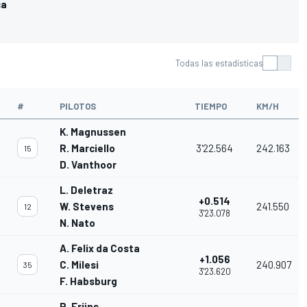
ca
Todas las estadísticas
#
PILOTOS
TIEMPO
KM/H
K. Magnussen
R. Marciello
3'22.564
242.163
15
D. Vanthoor
L. Deletraz
+0.514
W. Stevens
241.550
12
3'23.078
N. Nato
A. Felix da Costa
+1.056
C. Milesi
240.907
35
3'23.620
F. Habsburg
R. Frijns