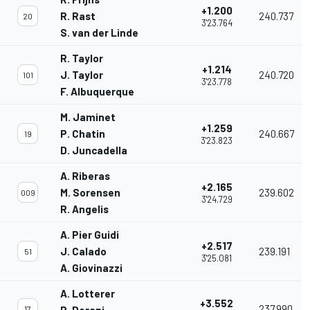
+1.200
R. Rast
240.737
20
3'23.764
S. van der Linde
R. Taylor
+1.214
J. Taylor
240.720
101
3'23.778
F. Albuquerque
M. Jaminet
+1.259
P. Chatin
240.667
19
3'23.823
D. Juncadella
A. Riberas
+2.165
M. Sorensen
239.602
009
3'24.729
R. Angelis
A. Pier Guidi
+2.517
J. Calado
239.191
51
3'25.081
A. Giovinazzi
A. Lotterer
+3.552
237.990
17