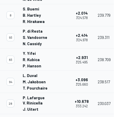
S. Buemi
+2.014
B. Hartley
239.779
8
3'24.578
R. Hirakawa
P. di Resta
+2.414
S. Vandoorne
239.311
93
3'24.978
N. Cassidy
Y. Yifei
+2.931
R. Kubica
238.709
83
3'25.495
P. Hanson
L. Duval
+3.096
M. Jakobsen
238.517
94
3'25.660
T. Pourchaire
P. Lafargue
+10.678
V. Rinicella
230.037
28
3'33.242
J. Uitert