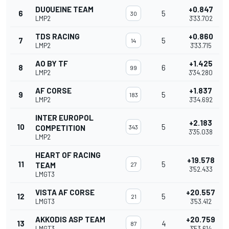
DUQUEINE TEAM
+0.847
6
5
30
LMP2
3'33.702
TDS RACING
+0.860
7
5
14
LMP2
3'33.715
AO BY TF
+1.425
8
6
99
LMP2
3'34.280
AF CORSE
+1.837
9
5
183
LMP2
3'34.692
INTER EUROPOL
+2.183
10
5
COMPETITION
343
3'35.038
LMP2
HEART OF RACING
+19.578
11
5
TEAM
27
3'52.433
LMGT3
VISTA AF CORSE
+20.557
12
5
21
LMGT3
3'53.412
AKKODIS ASP TEAM
+20.759
13
4
87
LMGT3
3'53.614