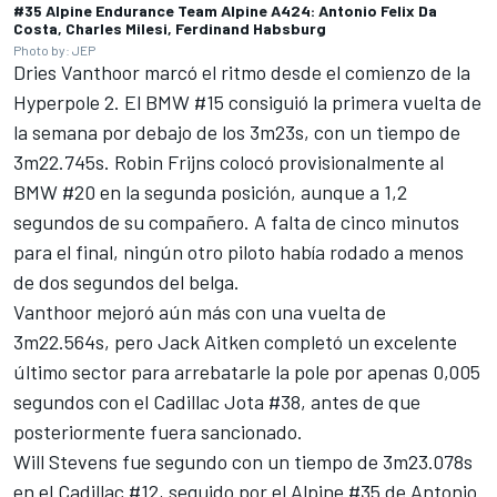
#35 Alpine Endurance Team Alpine A424: Antonio Felix Da
Costa, Charles Milesi, Ferdinand Habsburg
Photo by: JEP
Dries Vanthoor marcó el ritmo desde el comienzo de la
Hyperpole 2. El BMW #15 consiguió la primera vuelta de
la semana por debajo de los 3m23s, con un tiempo de
3m22.745s.
Robin Frijns
colocó provisionalmente al
BMW #20 en la segunda posición, aunque a 1,2
segundos de su compañero. A falta de cinco minutos
para el final, ningún otro piloto había rodado a menos
de dos segundos del belga.
Vanthoor mejoró aún más con una vuelta de
3m22.564s, pero Jack Aitken completó un excelente
último sector para arrebatarle la pole por apenas 0,005
segundos con el Cadillac Jota #38, antes de que
posteriormente fuera sancionado.
Will Stevens
fue segundo con un tiempo de 3m23.078s
en el Cadillac #12, seguido por el Alpine #35 de Antonio