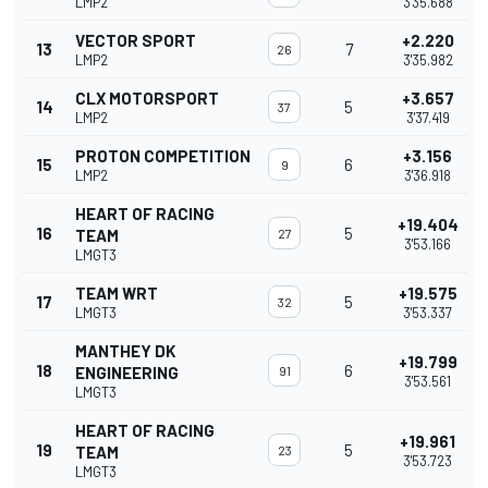
LMP2
3'35.688
VECTOR SPORT
+2.220
13
7
26
LMP2
3'35.982
CLX MOTORSPORT
+3.657
14
5
37
LMP2
3'37.419
PROTON COMPETITION
+3.156
15
6
9
LMP2
3'36.918
HEART OF RACING
+19.404
16
5
TEAM
27
3'53.166
LMGT3
TEAM WRT
+19.575
17
5
32
LMGT3
3'53.337
MANTHEY DK
+19.799
18
6
ENGINEERING
91
3'53.561
LMGT3
HEART OF RACING
+19.961
19
5
TEAM
23
3'53.723
LMGT3