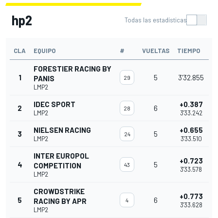
hp2
Todas las estadísticas
CLA
EQUIPO
#
VUELTAS
TIEMPO
FORESTIER RACING BY
1
5
3'32.855
PANIS
29
LMP2
IDEC SPORT
+0.387
2
6
28
LMP2
3'33.242
NIELSEN RACING
+0.655
3
5
24
LMP2
3'33.510
INTER EUROPOL
+0.723
4
5
COMPETITION
43
3'33.578
LMP2
CROWDSTRIKE
+0.773
5
6
RACING BY APR
4
3'33.628
LMP2