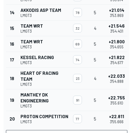
AKKODIS ASP TEAM
+21.014
14
5
78
LMGT3
3'53.869
TEAM WRT
+21.546
15
4
32
LMGT3
3'54.401
TEAM WRT
+21.800
16
5
69
LMGT3
3'54.655
KESSEL RACING
+21.822
17
5
74
LMGT3
3'54.677
HEART OF RACING
+22.033
18
4
TEAM
23
3'54.888
LMGT3
MANTHEY DK
+22.755
19
5
ENGINEERING
91
3'55.610
LMGT3
PROTON COMPETITION
+22.811
20
5
77
LMGT3
3'55.666