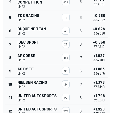
4
6
COMPETITION
343
3'34.179
LMP2
TDS RACING
+0.780
5
6
14
LMP2
3'34.542
DUQUEINE TEAM
+0.624
6
6
30
LMP2
3'34.386
IDEC SPORT
+0.850
7
6
28
LMP2
3'34.612
AF CORSE
+1.027
8
7
183
LMP2
3'34.789
AO BY TF
+1.083
9
6
99
LMP2
3'34.845
NIELSEN RACING
+1.378
10
7
24
LMP2
3'35.140
UNITED AUTOSPORTS
+1.748
11
6
22
LMP2
3'35.510
UNITED AUTOSPORTS
+1.926
12
6
222