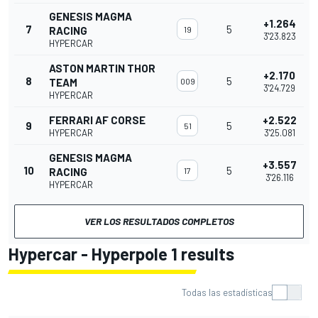
GENESIS MAGMA
+1.264
7
5
RACING
19
3'23.823
HYPERCAR
ASTON MARTIN THOR
+2.170
8
5
TEAM
009
3'24.729
HYPERCAR
FERRARI AF CORSE
+2.522
9
5
51
HYPERCAR
3'25.081
GENESIS MAGMA
+3.557
10
5
RACING
17
3'26.116
HYPERCAR
VER LOS RESULTADOS COMPLETOS
Hypercar - Hyperpole 1 results
Todas las estadísticas