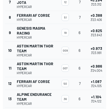
+0.294
7
7
JOTA
12
3'23.312
HYPERCAR
FERRARI AF CORSE
+0.388
8
7
51
HYPERCAR
3'23.406
GENESIS MAGMA
+0.625
9
6
RACING
19
3'23.643
HYPERCAR
ASTON MARTIN THOR
+0.973
10
6
TEAM
009
3'23.991
HYPERCAR
ASTON MARTIN THOR
+0.986
11
6
TEAM
007
3'24.004
HYPERCAR
FERRARI AF CORSE
+1.087
12
7
50
HYPERCAR
3'24.105
ALPINE ENDURANCE
+1.104
13
6
TEAM
36
3'24.122
HYPERCAR