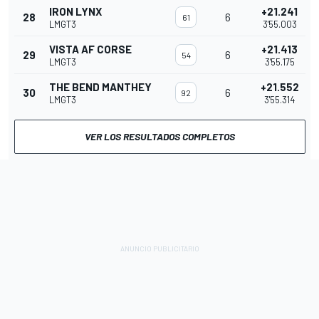
IRON LYNX
+21.241
28
6
61
LMGT3
3'55.003
VISTA AF CORSE
+21.413
29
6
54
LMGT3
3'55.175
THE BEND MANTHEY
+21.552
30
6
92
LMGT3
3'55.314
VER LOS RESULTADOS COMPLETOS