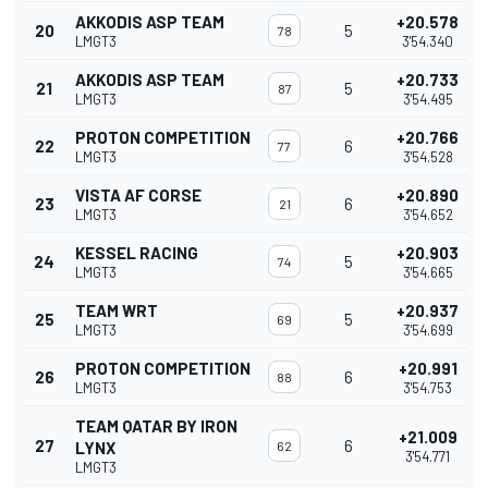
AKKODIS ASP TEAM
+20.578
20
5
78
LMGT3
3'54.340
AKKODIS ASP TEAM
+20.733
21
5
87
LMGT3
3'54.495
PROTON COMPETITION
+20.766
22
6
77
LMGT3
3'54.528
VISTA AF CORSE
+20.890
23
6
21
LMGT3
3'54.652
KESSEL RACING
+20.903
24
5
74
LMGT3
3'54.665
TEAM WRT
+20.937
25
5
69
LMGT3
3'54.699
PROTON COMPETITION
+20.991
26
6
88
LMGT3
3'54.753
TEAM QATAR BY IRON
+21.009
27
6
LYNX
62
3'54.771
LMGT3