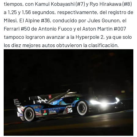
tiempos, con
Kamui Kobayashi
(#7) y
Ryo Hirakawa
(#8)
a 1,25 y 1,56 segundos, respectivamente, del registro de
Milesi. El Alpine #36, conducido por
Jules Gounon
, el
Ferrari #50 de
Antonio Fuoco
y el Aston Martin #007
tampoco lograron avanzar a la Hyperpole 2, ya que solo
los diez mejores autos obtuvieron la clasificación.