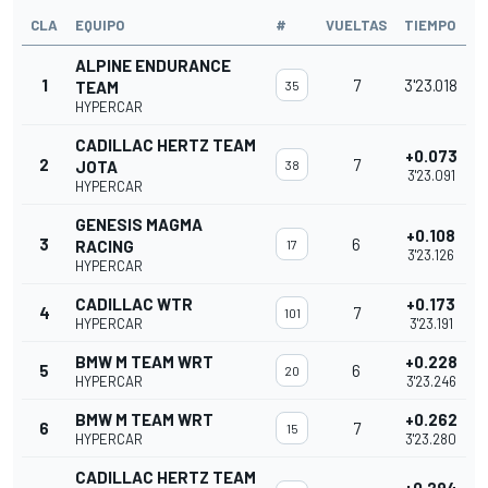
CLA
EQUIPO
#
VUELTAS
TIEMPO
ALPINE ENDURANCE
1
7
3'23.018
TEAM
35
HYPERCAR
CADILLAC HERTZ TEAM
+0.073
2
7
JOTA
38
3'23.091
HYPERCAR
GENESIS MAGMA
+0.108
3
6
RACING
17
3'23.126
HYPERCAR
CADILLAC WTR
+0.173
4
7
101
HYPERCAR
3'23.191
BMW M TEAM WRT
+0.228
5
6
20
HYPERCAR
3'23.246
BMW M TEAM WRT
+0.262
6
7
15
HYPERCAR
3'23.280
CADILLAC HERTZ TEAM