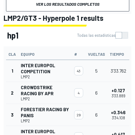
VER LOS RESULTADOS COMPLETOS
LMP2/GT3 - Hyperpole 1 results
hp1
Todas las estadísticas
CLA
EQUIPO
#
VUELTAS
TIEMPO
INTER EUROPOL
1
5
3'33.762
COMPETITION
43
LMP2
CROWDSTRIKE
+0.127
2
6
RACING BY APR
4
3'33.889
LMP2
FORESTIER RACING BY
+0.346
3
6
PANIS
29
3'34.108
LMP2
INTER EUROPOL
+0.417