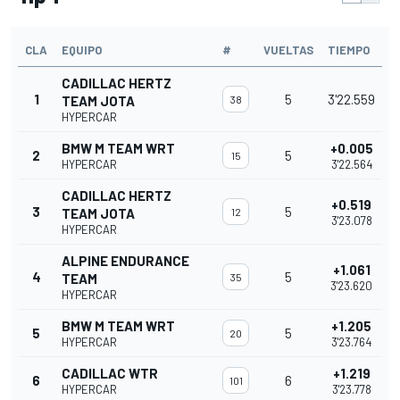
CLA
EQUIPO
#
VUELTAS
TIEMPO
CADILLAC HERTZ
1
5
3'22.559
TEAM JOTA
38
HYPERCAR
BMW M TEAM WRT
+0.005
2
5
15
HYPERCAR
3'22.564
CADILLAC HERTZ
+0.519
3
5
TEAM JOTA
12
3'23.078
HYPERCAR
ALPINE ENDURANCE
+1.061
4
5
TEAM
35
3'23.620
HYPERCAR
BMW M TEAM WRT
+1.205
5
5
20
HYPERCAR
3'23.764
CADILLAC WTR
+1.219
6
6
101
HYPERCAR
3'23.778