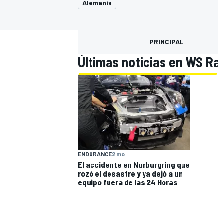
Alemania
FÓRMULA E
MOTO
PRINCIPAL
Últimas noticias en WS R
NASCAR
INDYCAR
SPORTSCAR
RALLY
TURISM
ENDURANCE
2 mo
El accidente en Nurburgring que
rozó el desastre y ya dejó a un
equipo fuera de las 24 Horas
MÁS