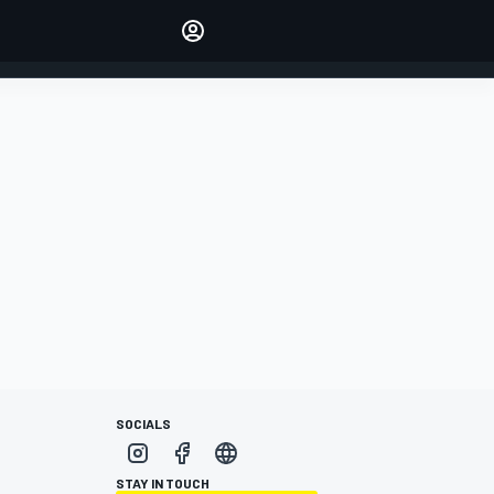
Make your voice heard with
article commenting.
INICIAR SESIÓN
EDICIÓN
ESPANOL
SOCIALS
STAY IN TOUCH