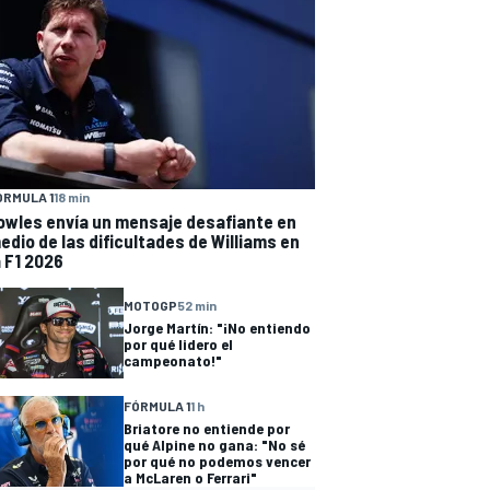
ÓRMULA 1
18 min
owles envía un mensaje desafiante en
edio de las dificultades de Williams en
a F1 2026
MOTOGP
52 min
Jorge Martín: "¡No entiendo
por qué lidero el
campeonato!"
FÓRMULA 1
1 h
Briatore no entiende por
qué Alpine no gana: "No sé
por qué no podemos vencer
a McLaren o Ferrari"