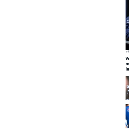
F
V
m
l