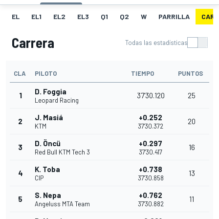
EL
EL1
EL2
EL3
Q1
Q2
W
PARRILLA
CARR
Carrera
Todas las estadísticas
CLA
PILOTO
TIEMPO
PUNTOS
D. Foggia
1
37'30.120
25
Leopard Racing
J. Masiá
+0.252
2
20
KTM
37'30.372
D. Öncü
+0.297
3
16
Red Bull KTM Tech 3
37'30.417
K. Toba
+0.738
4
13
CIP
37'30.858
S. Nepa
+0.762
5
11
Angeluss MTA Team
37'30.882