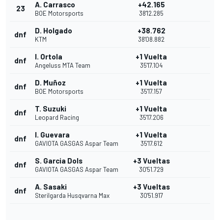
A. Carrasco
+42.165
23
BOE Motorsports
38'12.285
D. Holgado
+38.762
dnf
KTM
38'08.882
I. Ortola
+1 Vuelta
dnf
Angeluss MTA Team
35'17.104
D. Muñoz
+1 Vuelta
dnf
BOE Motorsports
35'17.157
T. Suzuki
+1 Vuelta
dnf
Leopard Racing
35'17.206
I. Guevara
+1 Vuelta
dnf
GAVIOTA GASGAS Aspar Team
35'17.612
S. Garcia Dols
+3 Vueltas
dnf
GAVIOTA GASGAS Aspar Team
30'51.729
A. Sasaki
+3 Vueltas
dnf
Sterilgarda Husqvarna Max
30'51.917