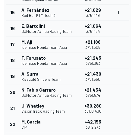
A. Fernández
+21.029
15
1
Red Bull KTM Tech 3
37'51.149
E. Bartolini
+21.064
16
QJMotor Avintia Racing Team
37'51.184
M. Aji
+21.188
17
Idemitsu Honda Team Asia
37'51.308
T. Furusato
+21.243
18
Idemitsu Honda Team Asia
37'51.363
A. Surra
+21.430
19
Rivacold Snipers Team
37'51.550
N. Fabio Carraro
+21.454
20
QJMotor Avintia Racing Team
37'51.574
J. Whatley
+30.280
21
VisionTrack Racing Team
38'00.400
M. Garcia
+42.153
22
CIP
38'12.273