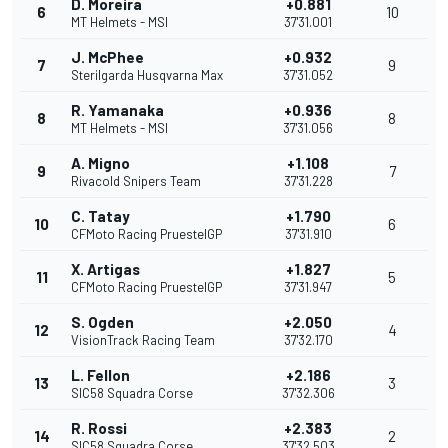
D. Moreira
+0.881
6
10
MT Helmets - MSI
37'31.001
J. McPhee
+0.932
7
9
Sterilgarda Husqvarna Max
37'31.052
R. Yamanaka
+0.936
8
8
MT Helmets - MSI
37'31.056
A. Migno
+1.108
9
7
Rivacold Snipers Team
37'31.228
C. Tatay
+1.790
10
6
CFMoto Racing PruestelGP
37'31.910
X. Artigas
+1.827
11
5
CFMoto Racing PruestelGP
37'31.947
S. Ogden
+2.050
12
4
VisionTrack Racing Team
37'32.170
L. Fellon
+2.186
13
3
SIC58 Squadra Corse
37'32.306
R. Rossi
+2.383
14
2
SIC58 Squadra Corse
37'32.503