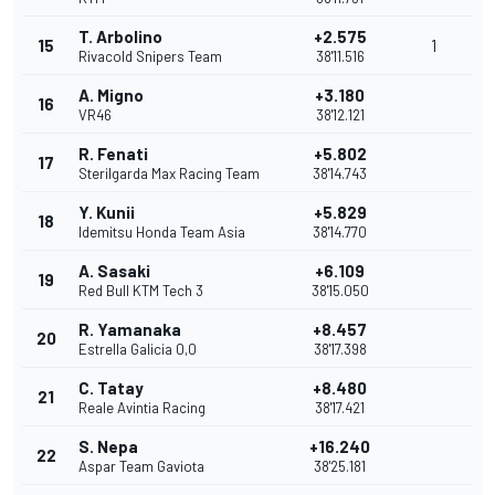
T. Arbolino
+2.575
15
1
Rivacold Snipers Team
38'11.516
A. Migno
+3.180
16
VR46
38'12.121
R. Fenati
+5.802
17
Sterilgarda Max Racing Team
38'14.743
Y. Kunii
+5.829
18
Idemitsu Honda Team Asia
38'14.770
A. Sasaki
+6.109
19
Red Bull KTM Tech 3
38'15.050
R. Yamanaka
+8.457
20
Estrella Galicia 0,0
38'17.398
C. Tatay
+8.480
21
Reale Avintia Racing
38'17.421
S. Nepa
+16.240
22
Aspar Team Gaviota
38'25.181