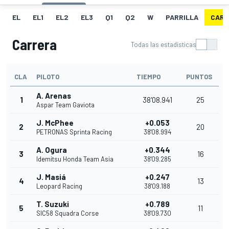
EL
EL1
EL2
EL3
Q1
Q2
W
PARRILLA
CARR
Carrera
Todas las estadísticas
CLA
PILOTO
TIEMPO
PUNTOS
A. Arenas
1
38'08.941
25
Aspar Team Gaviota
J. McPhee
+0.053
2
20
PETRONAS Sprinta Racing
38'08.994
A. Ogura
+0.344
3
16
Idemitsu Honda Team Asia
38'09.285
J. Masiá
+0.247
4
13
Leopard Racing
38'09.188
T. Suzuki
+0.789
5
11
SIC58 Squadra Corse
38'09.730