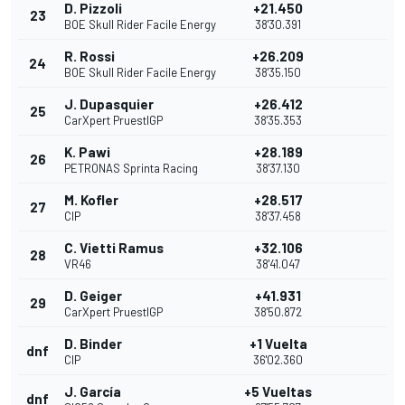
D. Pizzoli
+21.450
23
BOE Skull Rider Facile Energy
38'30.391
R. Rossi
+26.209
24
BOE Skull Rider Facile Energy
38'35.150
J. Dupasquier
+26.412
25
CarXpert PruestlGP
38'35.353
K. Pawi
+28.189
26
PETRONAS Sprinta Racing
38'37.130
M. Kofler
+28.517
27
CIP
38'37.458
C. Vietti Ramus
+32.106
28
VR46
38'41.047
D. Geiger
+41.931
29
CarXpert PruestlGP
38'50.872
D. Binder
+1 Vuelta
dnf
CIP
36'02.360
J. García
+5 Vueltas
dnf