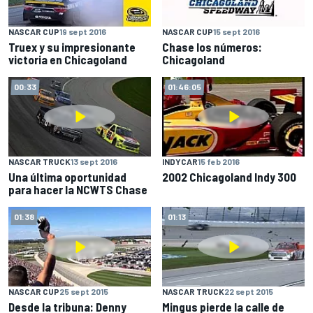
NASCAR CUP
19 sept 2016
NASCAR CUP
15 sept 2016
Truex y su impresionante
Chase los números:
victoria en Chicagoland
Chicagoland
00:33
01:46:05
NASCAR TRUCK
13 sept 2016
INDYCAR
15 feb 2016
Una última oportunidad
2002 Chicagoland Indy 300
para hacer la NCWTS Chase
01:38
01:13
NASCAR CUP
25 sept 2015
NASCAR TRUCK
22 sept 2015
Desde la tribuna: Denny
Mingus pierde la calle de