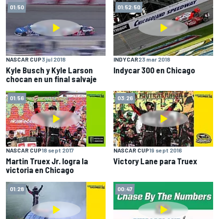
01:50
01:52:50
NASCAR CUP
3 jul 2018
INDYCAR
23 mar 2018
Kyle Busch y Kyle Larson
Indycar 300 en Chicago
chocan en un final salvaje
01:56
03:26
NASCAR CUP
18 sept 2017
NASCAR CUP
19 sept 2016
Martin Truex Jr. logra la
Victory Lane para Truex
victoria en Chicago
01:28
00:47