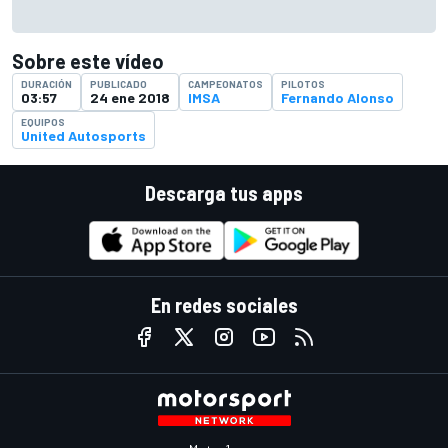
Sobre este vídeo
DURACIÓN
PUBLICADO
CAMPEONATOS
PILOTOS
03:57
24 ene 2018
IMSA
Fernando Alonso
EQUIPOS
United Autosports
Descarga tus apps
En redes sociales