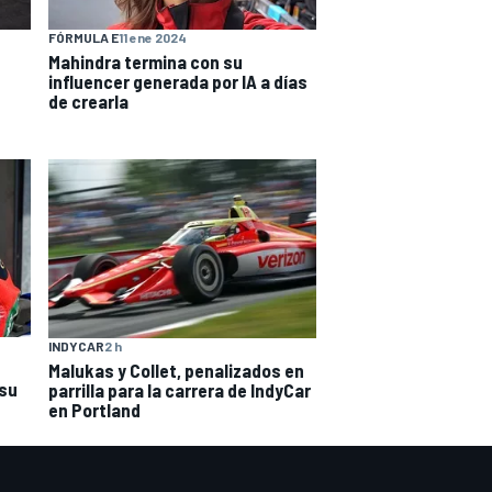
FÓRMULA E
11 ene 2024
Mahindra termina con su
influencer generada por IA a días
de crearla
INDYCAR
2 h
Malukas y Collet, penalizados en
su
parrilla para la carrera de IndyCar
en Portland