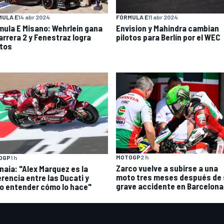
MULA E
14 abr 2024
FÓRMULA E
11 abr 2024
mula E Misano: Wehrlein gana
Envision y Mahindra cambian
arrera 2 y Fenestraz logra
pilotos para Berlín por el WEC
tos
MOTOGP
2 h
OGP
1 h
Zarco vuelve a subirse a una
naia: "Alex Marquez es la
moto tres meses después de 
erencia entre las Ducati y
grave accidente en Barcelona
o entender cómo lo hace"