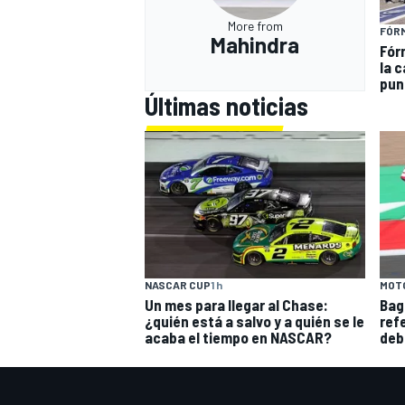
More from
FÓR
Mahindra
Fór
la c
pun
Últimas noticias
NASCAR CUP
1 h
MOT
Un mes para llegar al Chase:
Bag
¿quién está a salvo y a quién se le
ref
acaba el tiempo en NASCAR?
deb