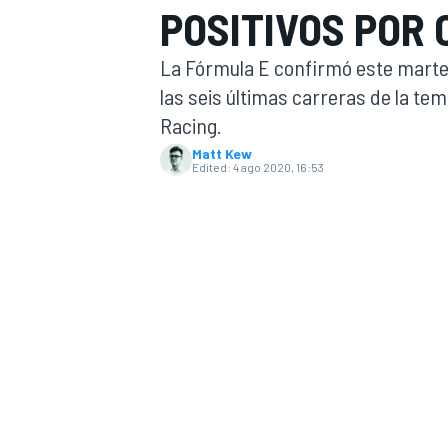
POSITIVOS POR
FÓRMULA E
MOTO
La Fórmula E confirmó este marte
las seis últimas carreras de la te
Racing.
Matt Kew
Edited:
4 ago 2020, 16:53
NASCAR
INDYCAR
SPORTSCAR
RALLY
TURISM
MÁS