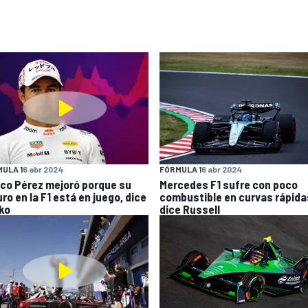
ULA 1
6 abr 2024
FÓRMULA 1
6 abr 2024
co Pérez mejoró porque su
Mercedes F1 sufre con poco
ro en la F1 está en juego, dice
combustible en curvas rápida
ko
dice Russell