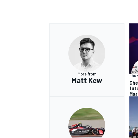
More from
FÓRM
Matt Kew
Che
futu
Mar