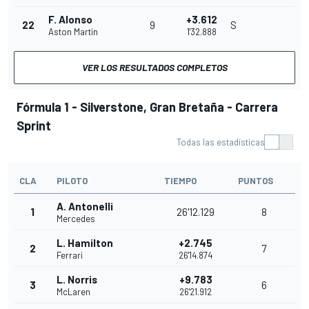
F. Alonso
+3.612
22
9
S
Aston Martin
1'32.888
VER LOS RESULTADOS COMPLETOS
Fórmula 1 - Silverstone, Gran Bretaña - Carrera
Sprint
Todas las estadísticas
CLA
PILOTO
TIEMPO
PUNTOS
A. Antonelli
1
26'12.129
8
Mercedes
L. Hamilton
+2.745
2
7
Ferrari
26'14.874
L. Norris
+9.783
3
6
McLaren
26'21.912