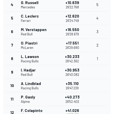
G. Russell
+10.639
4
5
Mercedes
26'22.768
C. Leclerc
+12.620
5
4
Ferrari
26'24.749
M. Verstappen
+16.550
6
3
Red Bull
26'28.679
O. Piastri
+17.551
7
2
McLaren
26'29.680
L. Lawson
+30.233
8
1
Racing Bulls
26'42.362
I. Hadjar
+30.953
9
Red Bull
26'43.082
A. Lindblad
+35.110
10
Racing Bulls
26'47.239
P. Gasly
+40.273
11
Alpine
26'52.402
F. Colapinto
+41.026
12