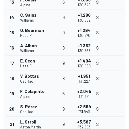
13
6
S
Alpine
1'30.345
C. Sainz
+1.286
14
9
S
Williams
1'30.562
O. Bearman
+1.294
15
9
S
Haas F1
1'30.570
A. Albon
+1.362
16
8
S
Williams
1'30.638
E. Ocon
+1.404
17
9
S
Haas F1
1'30.680
V. Bottas
+1.951
18
8
S
Cadillac
1'31.227
F. Colapinto
+2.045
19
5
S
Alpine
1'31.321
S. Pérez
+2.664
20
9
S
Cadillac
1'31.940
L. Stroll
+3.587
21
9
S
Aston Martin
1'32.863