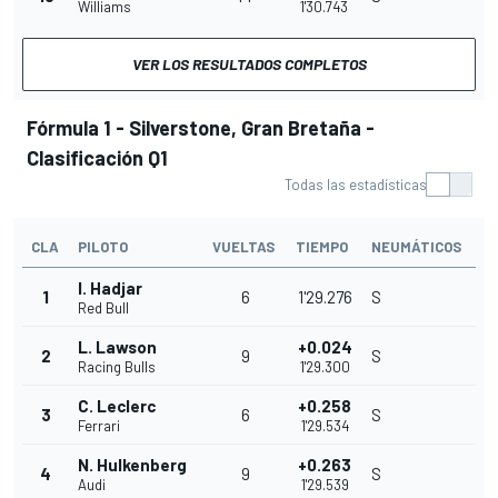
Williams
1'30.743
VER LOS RESULTADOS COMPLETOS
Fórmula 1 - Silverstone, Gran Bretaña -
Clasificación Q1
Todas las estadísticas
CLA
PILOTO
VUELTAS
TIEMPO
NEUMÁTICOS
I. Hadjar
1
6
1'29.276
S
Red Bull
L. Lawson
+0.024
2
9
S
Racing Bulls
1'29.300
C. Leclerc
+0.258
3
6
S
Ferrari
1'29.534
N. Hulkenberg
+0.263
4
9
S
Audi
1'29.539