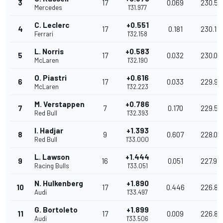
3
17
0.069
230.57
Mercedes
1'31.977
C. Leclerc
+0.551
4
17
0.181
230.12
Ferrari
1'32.158
L. Norris
+0.583
5
17
0.032
230.04
McLaren
1'32.190
O. Piastri
+0.616
6
17
0.033
229.95
McLaren
1'32.223
M. Verstappen
+0.786
7
7
0.170
229.53
Red Bull
1'32.393
I. Hadjar
+1.393
8
9
0.607
228.03
Red Bull
1'33.000
L. Lawson
+1.444
9
16
0.051
227.91
Racing Bulls
1'33.051
N. Hulkenberg
+1.890
10
17
0.446
226.82
Audi
1'33.497
G. Bortoleto
+1.899
11
17
0.009
226.80
Audi
1'33.506