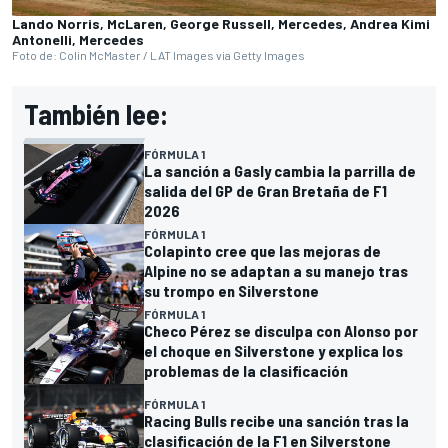
Lando Norris, McLaren, George Russell, Mercedes, Andrea Kimi
Antonelli, Mercedes
Foto de: Colin McMaster / LAT Images via Getty Images
También lee:
FÓRMULA 1
La sanción a Gasly cambia la parrilla de
salida del GP de Gran Bretaña de F1
2026
FÓRMULA 1
Colapinto cree que las mejoras de
Alpine no se adaptan a su manejo tras
su trompo en Silverstone
FÓRMULA 1
Checo Pérez se disculpa con Alonso por
el choque en Silverstone y explica los
problemas de la clasificación
FÓRMULA 1
Racing Bulls recibe una sanción tras la
clasificación de la F1 en Silverstone