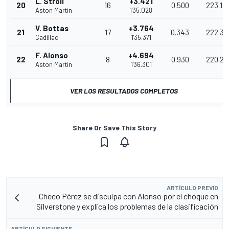
L. Stroll
+3.421
20
16
0.500
223.17
Aston Martin
1'35.028
V. Bottas
+3.764
21
17
0.343
222.36
Cadillac
1'35.371
F. Alonso
+4.694
22
8
0.930
220.22
Aston Martin
1'36.301
VER LOS RESULTADOS COMPLETOS
Share Or Save This Story
ARTÍCULO PREVIO
Checo Pérez se disculpa con Alonso por el choque en
Silverstone y explica los problemas de la clasificación
ARTÍCULO SIGUIENTE