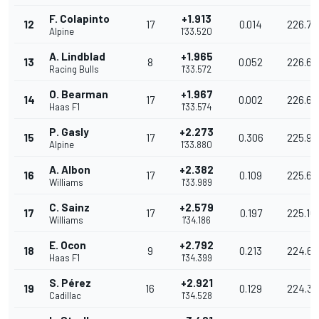
F. Colapinto
+1.913
12
17
0.014
226.77
Alpine
1'33.520
A. Lindblad
+1.965
13
8
0.052
226.6
Racing Bulls
1'33.572
O. Bearman
+1.967
14
17
0.002
226.63
Haas F1
1'33.574
P. Gasly
+2.273
15
17
0.306
225.90
Alpine
1'33.880
A. Albon
+2.382
16
17
0.109
225.63
Williams
1'33.989
C. Sainz
+2.579
17
17
0.197
225.16
Williams
1'34.186
E. Ocon
+2.792
18
9
0.213
224.65
Haas F1
1'34.399
S. Pérez
+2.921
19
16
0.129
224.35
Cadillac
1'34.528