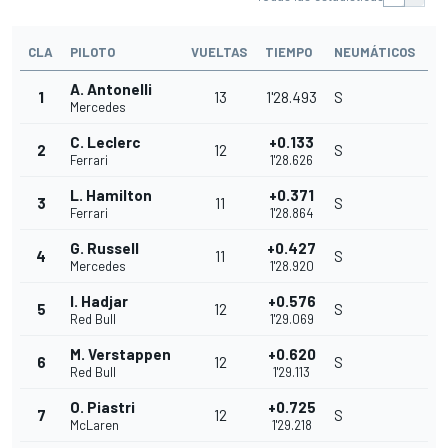
CLA
PILOTO
VUELTAS
TIEMPO
NEUMÁTICOS
A. Antonelli
1
13
1'28.493
S
Mercedes
C. Leclerc
+0.133
2
12
S
Ferrari
1'28.626
L. Hamilton
+0.371
3
11
S
Ferrari
1'28.864
G. Russell
+0.427
4
11
S
Mercedes
1'28.920
I. Hadjar
+0.576
5
12
S
Red Bull
1'29.069
M. Verstappen
+0.620
6
12
S
Red Bull
1'29.113
O. Piastri
+0.725
7
12
S
McLaren
1'29.218