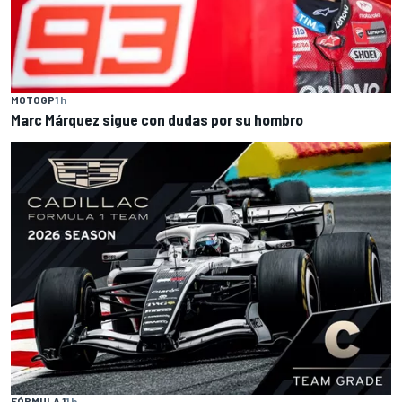
MOTOGP
1 h
Marc Márquez sigue con dudas por su hombro
FÓRMULA 1
1 h