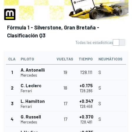
Fórmula 1 - Silverstone, Gran Bretaña -
Clasificación Q3
Todas las estadísticas
CLA
PILOTO
VUELTAS
TIEMPO
NEUMÁTICOS
A. Antonelli
1
19
1'28.111
S
Mercedes
C. Leclerc
+0.175
2
18
S
Ferrari
1'28.286
L. Hamilton
+0.347
3
17
S
Ferrari
1'28.458
G. Russell
+0.370
4
17
S
Mercedes
1'28.481