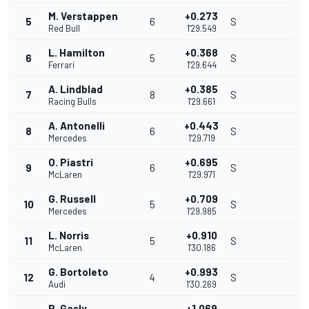
M. Verstappen
+0.273
5
6
S
Red Bull
1'29.549
L. Hamilton
+0.368
6
5
S
Ferrari
1'29.644
A. Lindblad
+0.385
7
8
S
Racing Bulls
1'29.661
A. Antonelli
+0.443
8
6
S
Mercedes
1'29.719
O. Piastri
+0.695
9
6
S
McLaren
1'29.971
G. Russell
+0.709
10
5
S
Mercedes
1'29.985
L. Norris
+0.910
11
5
S
McLaren
1'30.186
G. Bortoleto
+0.993
12
4
S
Audi
1'30.269
P. Gasly
+1.069