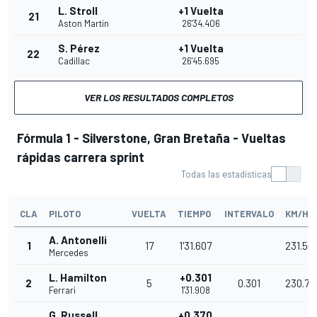
L. Stroll
+1 Vuelta
21
Aston Martin
26'34.406
S. Pérez
+1 Vuelta
22
Cadillac
26'45.695
VER LOS RESULTADOS COMPLETOS
Fórmula 1 - Silverstone, Gran Bretaña - Vueltas
rápidas carrera sprint
Todas las estadísticas
CLA
PILOTO
VUELTA
TIEMPO
INTERVALO
KM/H
A. Antonelli
1
17
1'31.607
231.50
Mercedes
L. Hamilton
+0.301
2
5
0.301
230.74
Ferrari
1'31.908
G. Russell
+0.370