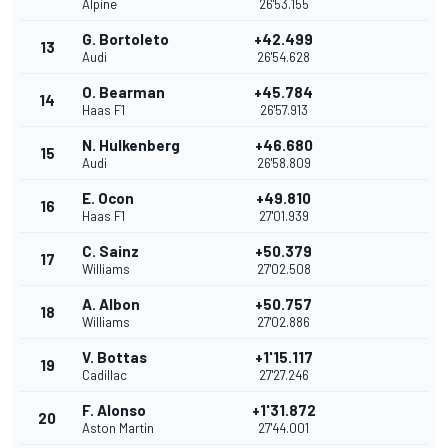
Alpine
26'53.155
G. Bortoleto
+42.499
13
Audi
26'54.628
O. Bearman
+45.784
14
Haas F1
26'57.913
N. Hulkenberg
+46.680
15
Audi
26'58.809
E. Ocon
+49.810
16
Haas F1
27'01.939
C. Sainz
+50.379
17
Williams
27'02.508
A. Albon
+50.757
18
Williams
27'02.886
V. Bottas
+1'15.117
19
Cadillac
27'27.246
F. Alonso
+1'31.872
20
Aston Martin
27'44.001