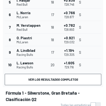
I. Hadjar
+0.635
5
18
S
Red Bull
1'28.746
L. Norris
+0.766
6
17
S
McLaren
1'28.877
M. Verstappen
+0.782
7
18
S
Red Bull
1'28.893
O. Piastri
+0.921
8
18
S
McLaren
1'29.032
A. Lindblad
+1.194
9
17
S
Racing Bulls
1'29.305
L. Lawson
+1.605
10
20
S
Racing Bulls
1'29.716
VER LOS RESULTADOS COMPLETOS
Fórmula 1 - Silverstone, Gran Bretaña -
Clasificación Q2
Todas las estadísticas