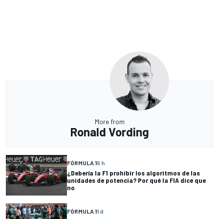
More from
Ronald Vording
FÓRMULA 1
5 h
¿Debería la F1 prohibir los algoritmos de las
unidades de potencia? Por qué la FIA dice que
no
FÓRMULA 1
1 d