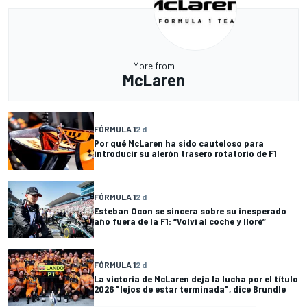
More from
McLaren
FÓRMULA 1
2 d
Por qué McLaren ha sido cauteloso para
introducir su alerón trasero rotatorio de F1
FÓRMULA 1
2 d
Esteban Ocon se sincera sobre su inesperado
año fuera de la F1: “Volví al coche y lloré”
FÓRMULA 1
2 d
La victoria de McLaren deja la lucha por el título
2026 "lejos de estar terminada", dice Brundle