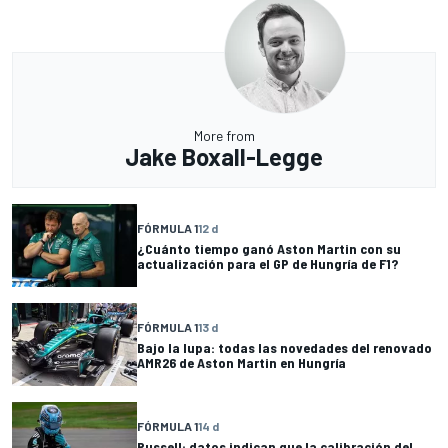
More from
Jake Boxall-Legge
FÓRMULA 1
12 d
¿Cuánto tiempo ganó Aston Martin con su
actualización para el GP de Hungría de F1?
FÓRMULA 1
13 d
Bajo la lupa: todas las novedades del renovado
AMR26 de Aston Martin en Hungría
FÓRMULA 1
14 d
Russell: datos indican que la calibración del