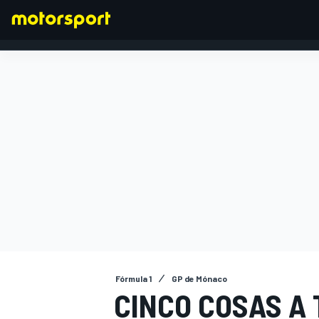
FÓRMULA 1
Fórmula 1
GP de Mónaco
CINCO COSAS A 