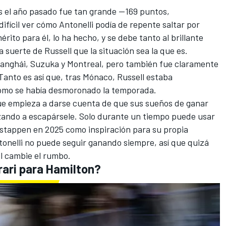
s el año pasado fue tan grande —169 puntos,
fícil ver cómo Antonelli podía de repente saltar por
rito para él, lo ha hecho, y se debe tanto al brillante
a suerte de Russell que la situación sea la que es.
Shanghái, Suzuka y Montreal, pero también fue claramente
anto es así que, tras Mónaco, Russell estaba
mo se había desmoronado la temporada.
ue empieza a darse cuenta de que sus sueños de ganar
ndo a escapársele. Solo durante un tiempo puede usar
stappen en 2025 como inspiración para su propia
onelli no puede seguir ganando siempre, así que quizá
l cambie el rumbo.
rari para Hamilton?