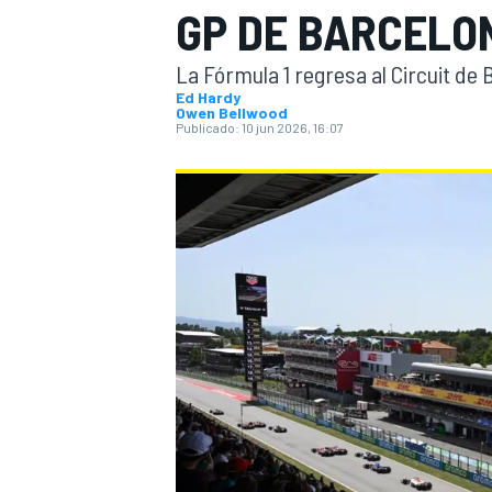
GP DE BARCELON
FÓRMULA E
MOTO
La Fórmula 1 regresa al Circuit de
Ed Hardy
Owen Bellwood
Publicado:
10 jun 2026, 16:07
NASCAR
INDYCAR
SPORTSCAR
RALLY
TURISM
MÁS