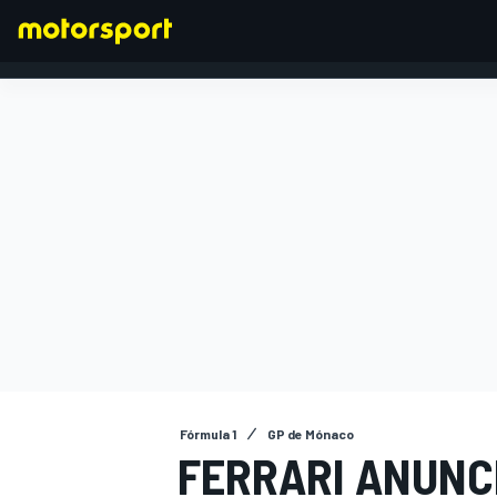
FÓRMULA 1
Fórmula 1
GP de Mónaco
FERRARI ANUNC