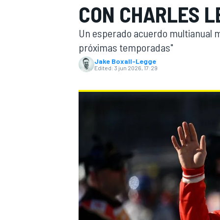
CON CHARLES LE
FÓRMULA E
MOTO
Un esperado acuerdo multianual m
próximas temporadas"
Jake Boxall-Legge
Edited:
3 jun 2026, 17:29
NASCAR
INDYCAR
SPORTSCAR
RALLY
TURISM
MÁS