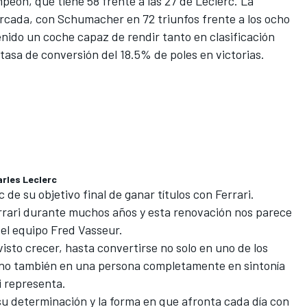
peón, que tiene 58 frente a las 27 de Leclerc. La
arcada, con Schumacher en 72 triunfos frente a los ocho
nido un coche capaz de rendir tanto en clasificación
asa de conversión del 18.5% de poles en victorias.
arles Leclerc
 de su objetivo final de ganar títulos con Ferrari.
Ferrari durante muchos años y esta renovación nos parece
del equipo Fred Vasseur.
sto crecer, hasta convertirse no solo en uno de los
 sino también en una persona completamente en sintonía
i representa.
su determinación y la forma en que afronta cada día con