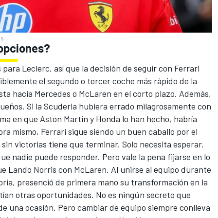
es
opciones?
ra Leclerc, así que la decisión de seguir con Ferrari
siblemente el segundo o tercer coche más rápido de la
lista hacia
Mercedes
o
McLaren
en el corto plazo. Además,
 sueños. Si la Scuderia hubiera errado milagrosamente con
rma en que Aston Martin y Honda lo han hecho, habría
a mismo, Ferrari sigue siendo un buen caballo por el
sin victorias tiene que terminar. Solo necesita esperar.
e nadie puede responder. Pero vale la pena fijarse en lo
fue
Lando Norris
con McLaren. Al unirse al equipo durante
oria, presenció de primera mano su transformación en la
istían otras oportunidades. No es ningún secreto que
de una ocasión. Pero cambiar de equipo siempre conlleva