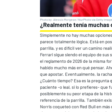
Photo by: Alessio Morgese / NurPhoto via Getty Imag
¿Realmente tenía muchas 
Simplemente no hay muchas opciones pa
parece totalmente lógica. Está en po
parrilla, y es difícil ver un camino rea
Ferrari sigue siendo el equipo de sus
el reglamento de 2026 de la misma fo
habido mucho más en qué pensar. Ahor
que apostar. Eventualmente, la racha 
¿Cuánto tiempo? Esa es la pregunta qu
paciente -o leal, si lo prefieres- que 
posiblemente su peor etapa de la hist
referencia de la parrilla. También ex
Norris coqueteó con Red Bull en más 