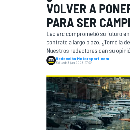
VOLVER A PONER
FÓRMULA E
MOTO
PARA SER CAMPE
Leclerc comprometió su futuro en l
contrato a largo plazo. ¿Tomó la d
Nuestros redactores dan su opini
Redacción Motorsport.com
NASCAR
INDYCAR
SPORTSCAR
RALLY
TURISM
Edited:
3 jun 2026, 17:34
MÁS