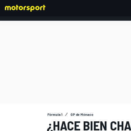
FÓRMULA 1
Fórmula 1
GP de Mónaco
¿HACE BIEN CH