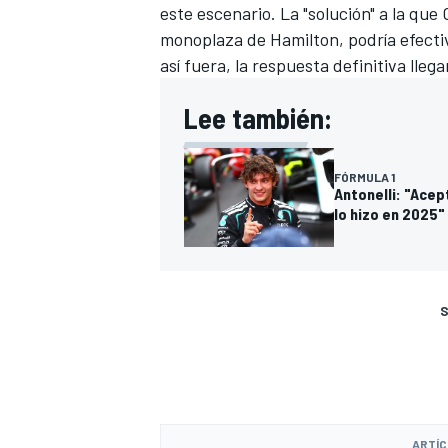
este escenario. La "solución" a la que 
monoplaza de Hamilton, podría efectiv
así fuera, la respuesta definitiva lle
Lee también:
FÓRMULA 1
Antonelli: "Ace
lo hizo en 2025"
S
ARTÍC