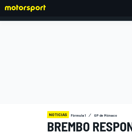
FÓRMULA 1
NOTICIAS
Fórmula 1
GP de Mónaco
BREMBO RESPON