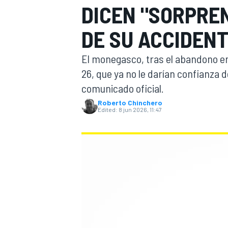
DICEN "SORPRE
FÓRMULA E
MOTO
DE SU ACCIDEN
El monegasco, tras el abandono en
26, que ya no le darían confianza
comunicado oficial.
Roberto Chinchero
NASCAR
INDYCAR
SPORTSCAR
RALLY
TURISM
Edited:
8 jun 2026, 11:47
MÁS