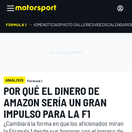
FÓRMULA 1
HOME
NOTICIAS
PHOTO GALLERIES
VIDEOS
CALENDARIO
ANÁLISIS
Fórmula 1
POR QUÉ EL DINERO DE
AMAZON SERÍA UN GRAN
IMPULSO PARA LA F1
¿Cambiará la forma en que los aficionados miran
la Fórmula 1 desde sus hogares con el ingreso de