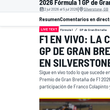
2026 Fórmula 1 GP de Gra
|
FÓRMULA E
MOTO
2 jul 2026 al 5 jul 2026
Silverstone, GB
Resumen
Comentarios en direc
LIVE TEXT
Fórmula 1
GP de Gran Bretaña
F1 EN VIVO: LA 
GP DE GRAN BRE
NASCAR
INDYCAR
SPORTSCAR
RALLY
TURISM
EN SILVERSTON
Sigue en vivo todo lo que sucede en
Premio de Gran Bretaña de F1 2026
participación de Franco Colapinto
MÁS