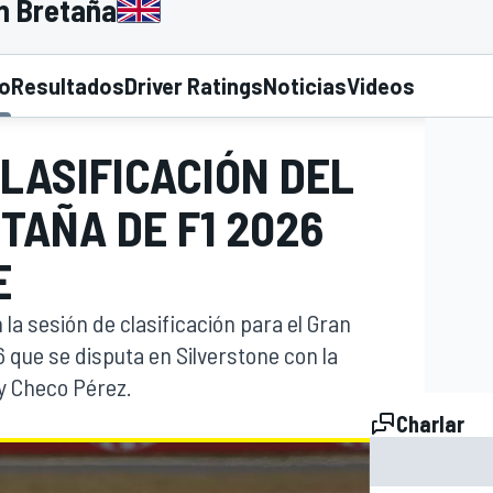
n Bretaña
to
Resultados
Driver Ratings
Noticias
Videos
CLASIFICACIÓN DEL
TAÑA DE F1 2026
O
E
 la sesión de clasificación para el Gran
 que se disputa en Silverstone con la
 y Checo Pérez.
Charlar