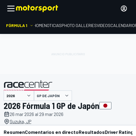
FÓRMULA 1
HOME
NOTICIAS
PHOTO GALLERIES
VIDEOS
CALENDARIO
presentado por
GP DE JAPÓN
2026 Fórmula 1 GP de Japón
26 mar 2026 al 29 mar 2026
Suzuka, JP
Resumen
Comentarios en directo
Resultados
Driver Ratings