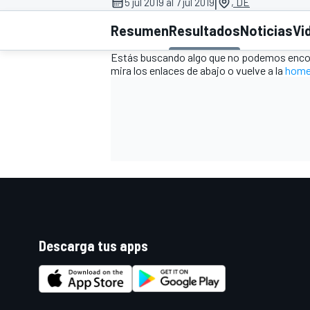
|
5 jul 2019 al 7 jul 2019
, DE
FÓRMULA E
MOTO
Resumen
Resultados
Noticias
Vi
Estás buscando algo que no podemos encon
mira los enlaces de abajo o vuelve a la
home
NASCAR
INDYCAR
SPORTSCAR
RALLY
TURISM
Descarga tus apps
MÁS