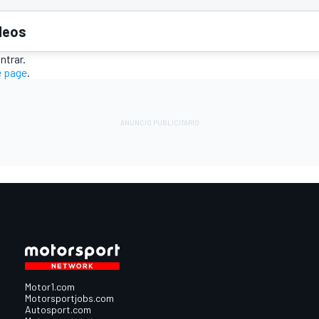
deos
trar.
 page
.
O
Motor1.com
Motorsportjobs.com
Autosport.com