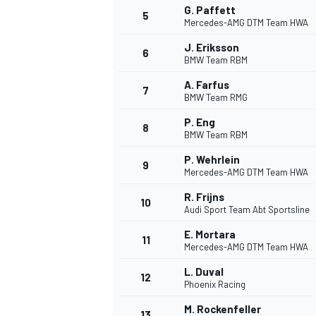
G. Paffett
5
Mercedes-AMG DTM Team HWA
J. Eriksson
6
BMW Team RBM
A. Farfus
7
BMW Team RMG
P. Eng
8
BMW Team RBM
P. Wehrlein
9
Mercedes-AMG DTM Team HWA
R. Frijns
10
Audi Sport Team Abt Sportsline
E. Mortara
11
Mercedes-AMG DTM Team HWA
L. Duval
12
Phoenix Racing
M. Rockenfeller
13