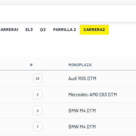
CARRERA1
EL3
Q2
PARRILLA 2
CARRERA2
O
#
MONOPLAZA
Audi RS5 DTM
33
Mercedes-AMG C63 DTM
3
BMW M4 DTM
11
BMW M4 DTM
7