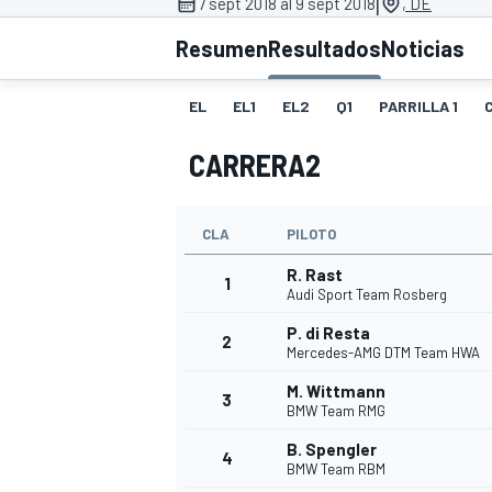
|
7 sept 2018 al 9 sept 2018
, DE
FÓRMULA E
MOTO
Resumen
Resultados
Noticias
EL
EL1
EL2
Q1
PARRILLA 1
CARRERA2
NASCAR
INDYCAR
SPORTSCAR
RALLY
TURISM
CLA
PILOTO
R. Rast
1
Audi Sport Team Rosberg
P. di Resta
2
Mercedes-AMG DTM Team HWA
M. Wittmann
3
BMW Team RMG
B. Spengler
MÁS
4
BMW Team RBM