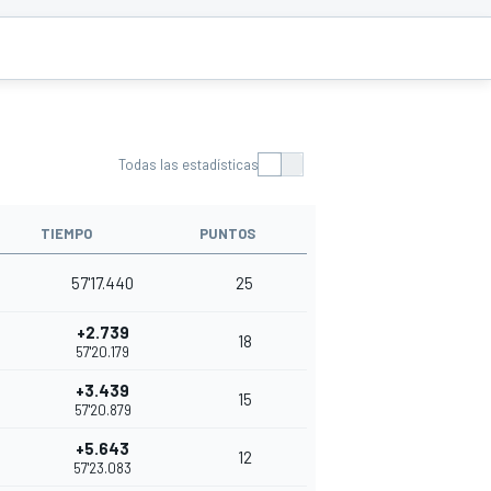
Todas las estadísticas
TIEMPO
PUNTOS
57'17.440
25
+2.739
18
57'20.179
+3.439
15
57'20.879
+5.643
12
57'23.083