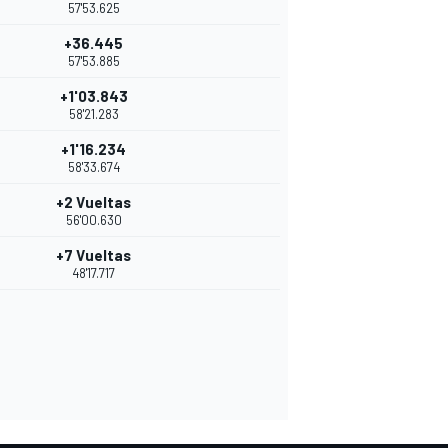
57'53.625
+36.445
57'53.885
+1'03.843
58'21.283
+1'16.234
58'33.674
+2 Vueltas
56'00.630
+7 Vueltas
48'17.717