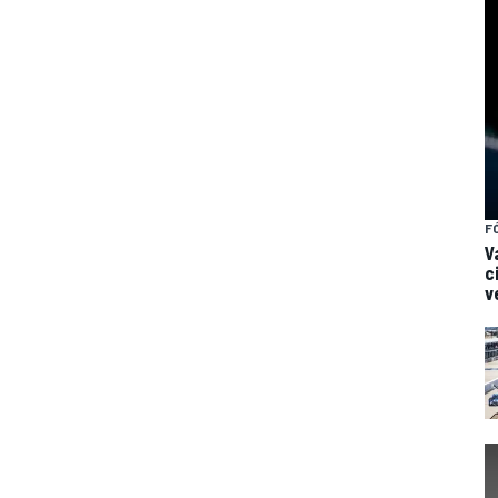
F
V
c
v