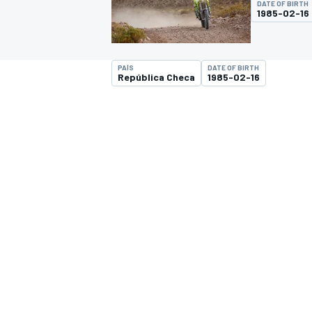
DATE OF BIRTH
1985-02-16
FÓRMULA E
MOTO
PAÍS
DATE OF BIRTH
República Checa
1985-02-16
NASCAR
INDYCAR
SPORTSCAR
RALLY
TURISM
MÁS