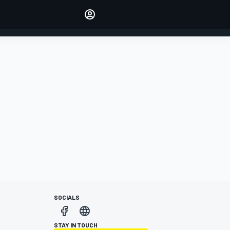
Make your voice heard with
article commenting.
INICIAR SESIÓN
EDICIÓN
ESPANOL
SOCIALS
STAY IN TOUCH