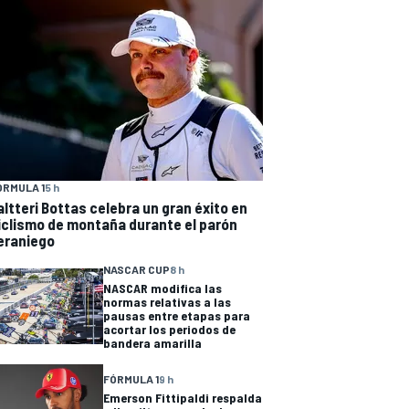
ÓRMULA 1
5 h
altteri Bottas celebra un gran éxito en
iclismo de montaña durante el parón
eraniego
NASCAR CUP
8 h
NASCAR modifica las
normas relativas a las
pausas entre etapas para
acortar los periodos de
bandera amarilla
FÓRMULA 1
9 h
Emerson Fittipaldi respalda