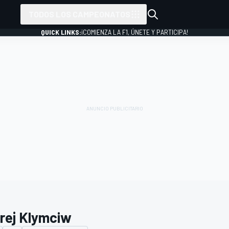
TODOS LOS CAMPEONATOS
QUICK LINKS:
¡COMIENZA LA F1, ÚNETE Y PARTICIPA!
rej Klymciw