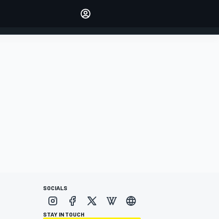
Make your voice heard with
article commenting.
INICIAR SESIÓN
EDICIÓN
ESPANOL
SOCIALS
STAY IN TOUCH