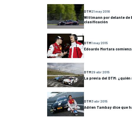
DTM
21 may 2016
Wittmann por delante de 
clasificación
DTM
1 may 2015
Edoardo Mortara comienza
DTM
29 abr 2015
La previa del DTM: ¿quién
DTM
3 abr 2015
Adrien Tambay dice que h