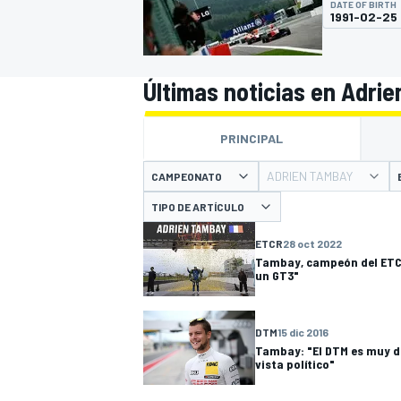
DATE OF BIRTH
1991-02-25
FÓRMULA E
MOTO
Últimas noticias en Adri
PRINCIPAL
ADRIEN TAMBAY
CAMPEONATO
NASCAR
INDYCAR
SPORTSCAR
RALLY
TURISM
TIPO DE ARTÍCULO
ETCR
28 oct 2022
Tambay, campeón del ETCR
un GT3"
DTM
15 dic 2016
Tambay: "El DTM es muy d
vista político"
MÁS