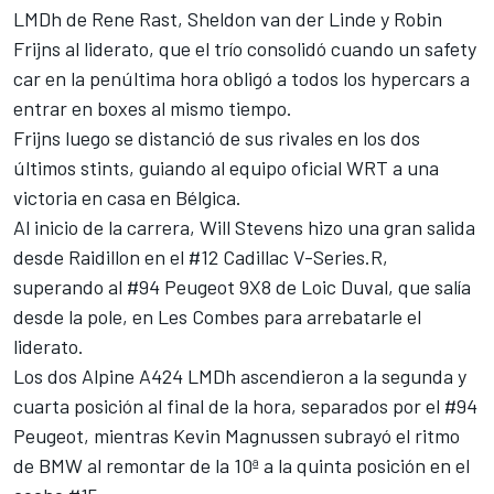
LMDh de
Rene Rast
,
Sheldon van der Linde
y
Robin
Frijns
al liderato, que el trío consolidó cuando un safety
car en la penúltima hora obligó a todos los hypercars a
entrar en boxes al mismo tiempo.
Frijns luego se distanció de sus rivales en los dos
últimos stints, guiando al equipo oficial WRT a una
victoria en casa en Bélgica.
Al inicio de la carrera,
Will Stevens
hizo una gran salida
desde Raidillon en el #12 Cadillac V-Series.R,
superando al #94 Peugeot 9X8 de
Loic Duval
, que salía
desde la pole, en Les Combes para arrebatarle el
liderato.
Los dos
Alpine
A424 LMDh ascendieron a la segunda y
cuarta posición al final de la hora, separados por el #94
Peugeot, mientras
Kevin Magnussen
subrayó el ritmo
de BMW al remontar de la 10ª a la quinta posición en el