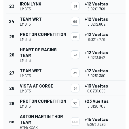
IRON LYNX
+12 Vueltas
23
61
LMGT3
6:02'01.769
TEAM WRT
+12 Vueltas
24
69
LMGT3
6:02'12.602
PROTON COMPETITION
+12 Vueltas
25
88
LMGT3
6:02'12.778
HEART OF RACING
+12 Vueltas
26
TEAM
23
6:02'13.942
LMGT3
TEAM WRT
+12 Vueltas
27
32
LMGT3
6:02'51.380
VISTA AF CORSE
+13 Vueltas
28
54
LMGT3
6:02'01.065
PROTON COMPETITION
+23 Vueltas
29
77
LMGT3
6:01'20.705
ASTON MARTIN THOR
+15 Vueltas
nc
TEAM
009
5:25'30.293
HYPERCAR