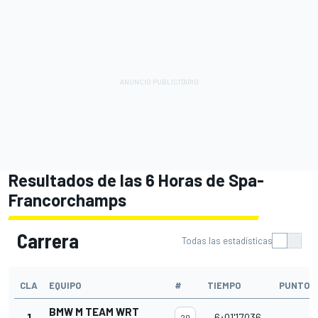
Resultados de las 6 Horas de Spa-
Francorchamps
Carrera
Todas las estadísticas
CLA
EQUIPO
#
TIEMPO
PUNTOS
BMW M TEAM WRT
1
6:01'17.036
20