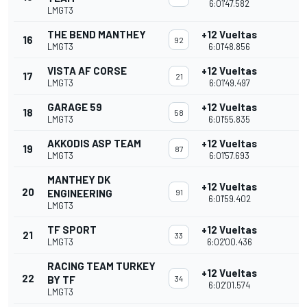
6:01'47.582
LMGT3
THE BEND MANTHEY
+12 Vueltas
16
92
LMGT3
6:01'48.856
VISTA AF CORSE
+12 Vueltas
17
21
LMGT3
6:01'49.497
GARAGE 59
+12 Vueltas
18
58
LMGT3
6:01'55.835
AKKODIS ASP TEAM
+12 Vueltas
19
87
LMGT3
6:01'57.693
MANTHEY DK
+12 Vueltas
20
ENGINEERING
91
6:01'59.402
LMGT3
TF SPORT
+12 Vueltas
21
33
LMGT3
6:02'00.436
RACING TEAM TURKEY
+12 Vueltas
22
BY TF
34
6:02'01.574
LMGT3