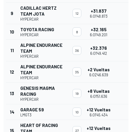
CADILLAC HERTZ
+31.837
9
TEAM JOTA
12
6:01'48.873
HYPERCAR
TOYOTA RACING
+32.165
10
8
HYPERCAR
6:01'49.201
ALPINE ENDURANCE
+32.376
11
TEAM
36
6:01'49.412
HYPERCAR
ALPINE ENDURANCE
+2 Vueltas
12
TEAM
35
6:02'46.639
HYPERCAR
GENESIS MAGMA
+8 Vueltas
13
RACING
19
6:01'51.636
HYPERCAR
GARAGE 59
+12 Vueltas
14
10
LMGT3
6:01'45.434
HEART OF RACING
+12 Vueltas
15
TEAM
27