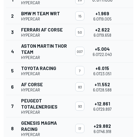
HYPERCAR
BMW M TEAM WRT
+1.969
2
15
HYPERCAR
6:01'19.005
FERRARI AF CORSE
+2.622
3
50
HYPERCAR
6:01'19.658
ASTON MARTIN THOR
+5.004
4
TEAM
007
6:01'22.040
HYPERCAR
TOYOTA RACING
+6.015
5
7
HYPERCAR
6:01'23.051
AF CORSE
+11.552
6
83
HYPERCAR
6:01'28.588
PEUGEOT
+12.861
7
TOTALENERGIES
93
6:01'29.897
HYPERCAR
GENESIS MAGMA
+29.882
8
RACING
17
6:01'46.918
HYPERCAR