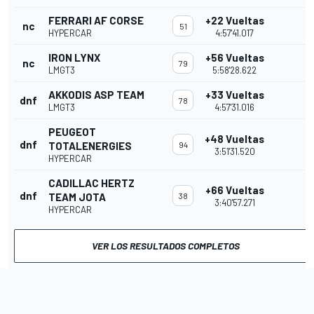
FERRARI AF CORSE
+22 Vueltas
nc
51
HYPERCAR
4:57'41.017
IRON LYNX
+56 Vueltas
nc
79
LMGT3
5:58'28.622
AKKODIS ASP TEAM
+33 Vueltas
dnf
78
LMGT3
4:57'31.016
PEUGEOT
+48 Vueltas
dnf
TOTALENERGIES
94
3:51'31.520
HYPERCAR
CADILLAC HERTZ
+66 Vueltas
dnf
TEAM JOTA
38
3:40'57.271
HYPERCAR
VER LOS RESULTADOS COMPLETOS