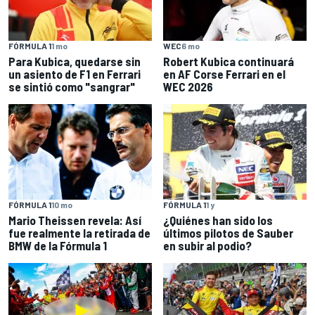
FÓRMULA 1
1 mo
WEC
6 mo
Para Kubica, quedarse sin
Robert Kubica continuará
un asiento de F1 en Ferrari
en AF Corse Ferrari en el
se sintió como "sangrar"
WEC 2026
FÓRMULA 1
10 mo
FÓRMULA 1
1 y
Mario Theissen revela: Así
¿Quiénes han sido los
fue realmente la retirada de
últimos pilotos de Sauber
BMW de la Fórmula 1
en subir al podio?