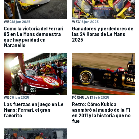
WEC
16 jun 2025
WEC
18 jun 2025
Ganadores y perdedores de
Cómo la victoria del Ferrari
las 24 Horas de Le Mans
83 en Le Mans demuestra
2025
que hay paridad en
Maranello
WEC
8 jun 2025
FÓRMULA 1
3 feb 2025
Las fuerzas en juego en Le
Retro: Cómo Kubica
Mans: Ferrari, el gran
asombró al mundo de la F1
favorito
en 2011 y la historia que no
fue