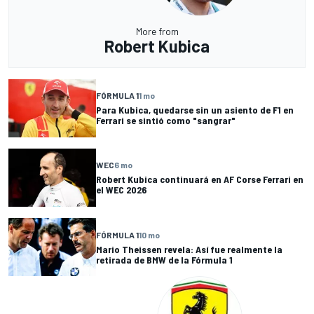
More from
Robert Kubica
FÓRMULA 1
1 mo
Para Kubica, quedarse sin un asiento de F1 en
Ferrari se sintió como "sangrar"
WEC
6 mo
Robert Kubica continuará en AF Corse Ferrari en
el WEC 2026
FÓRMULA 1
10 mo
Mario Theissen revela: Así fue realmente la
retirada de BMW de la Fórmula 1