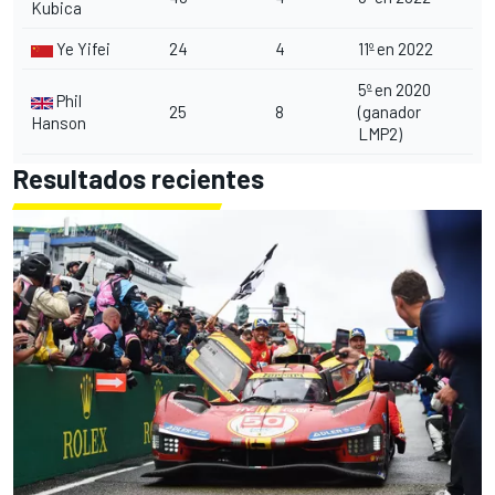
Kubica
Ye Yifei
24
4
11º en 2022
5º en 2020
Phil
25
8
(ganador
Hanson
LMP2)
Resultados recientes