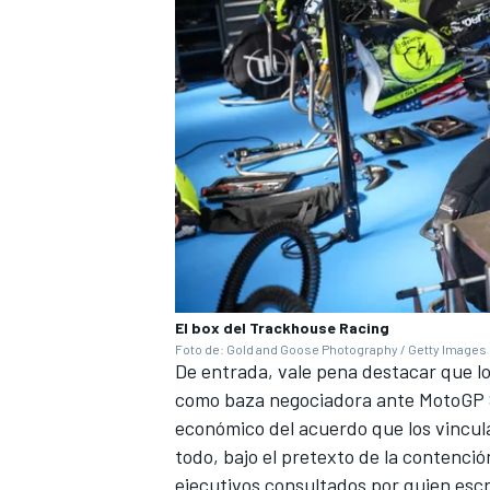
El box del Trackhouse Racing
Foto de: Gold and Goose Photography / Getty Images
De entrada, vale pena destacar que l
como baza negociadora ante MotoGP S
económico del acuerdo que los vincul
todo, bajo el pretexto de la contenci
ejecutivos consultados por quien escri