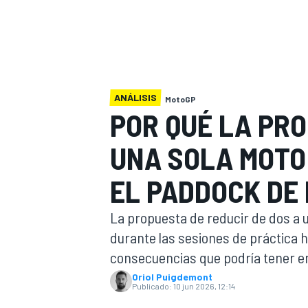
FÓRMULA E
MOTO
ANÁLISIS
MotoGP
POR QUÉ LA PRO
NASCAR
INDYCAR
SPORTSCAR
RALLY
TURISM
UNA SOLA MOTO
EL PADDOCK DE
La propuesta de reducir de dos a 
durante las sesiones de práctica 
consecuencias que podría tener en
Oriol Puigdemont
MÁS
Publicado:
10 jun 2026, 12:14