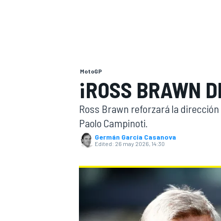
FÓRMULA E
MOTO
MotoGP
¡ROSS BRAWN D
NASCAR
INDYCAR
SPORTSCAR
RALLY
TURISM
Ross Brawn reforzará la dirección
Paolo Campinoti.
Germán Garcia Casanova
Edited:
26 may 2026, 14:30
MÁS