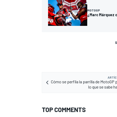
MOTOGP
¿Marc Márquez co
S
ARTÍC
Cómo se perfila la parrilla de MotoGP 
lo que se sabe h
TOP COMMENTS