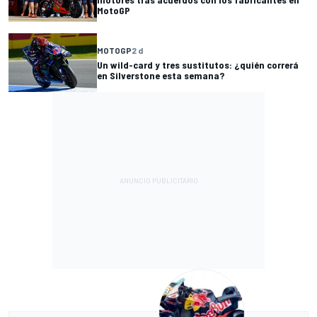
MotoGP
MOTOGP
2 d
Un wild-card y tres sustitutos: ¿quién correrá
en Silverstone esta semana?