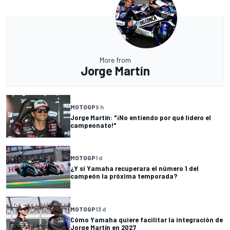
More from
Jorge Martín
MOTOGP
9 h
Jorge Martín: "¡No entiendo por qué lidero el
campeonato!"
MOTOGP
1 d
¿Y si Yamaha recuperara el número 1 del
campeón la próxima temporada?
MOTOGP
13 d
Cómo Yamaha quiere facilitar la integración de
Jorge Martín en 2027