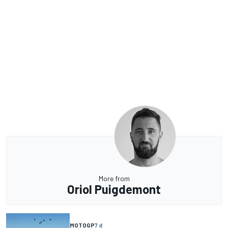
More from
Oriol Puigdemont
MOTOGP
7 d