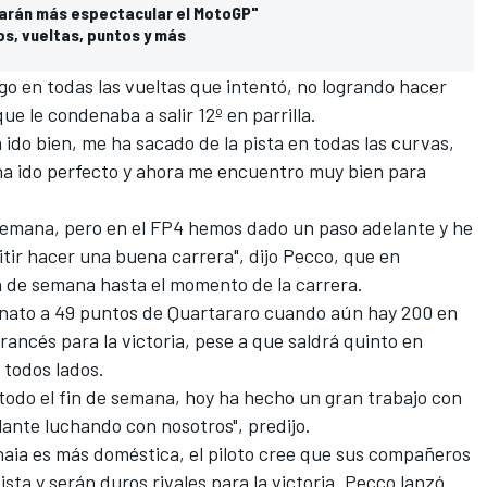
Harán más espectacular el MotoGP"
os, vueltas, puntos y más
rgo en todas las vueltas que intentó, no logrando hacer
que le condenaba a salir 12º en parrilla.
 ido bien, me ha sacado de la pista en todas las curvas,
a ido perfecto y ahora me encuentro muy bien para
semana, pero en el FP4 hemos dado un paso adelante y he
tir hacer una buena carrera", dijo Pecco, que en
n de semana hasta el momento de la carrera.
eonato a 49 puntos de Quartararo cuando aún hay 200 en
francés para la victoria, pese a que saldrá quinto en
 todos lados.
todo el fin de semana, hoy ha hecho un gran trabajo con
lante luchando con nosotros", predijo.
aia es más doméstica, el piloto cree que sus compañeros
ta y serán duros rivales para la victoria. Pecco lanzó