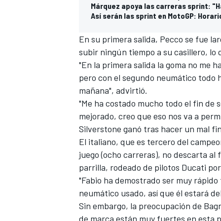
Márquez apoya las carreras sprint: "
Así serán las sprint en MotoGP: Horari
En su primera salida, Pecco se fue la
subir ningún tiempo a su casillero, lo 
"En la primera salida la goma no me ha
pero con el segundo neumático todo h
mañana", advirtió.
"Me ha costado mucho todo el fin de 
mejorado, creo que eso nos va a permi
Silverstone ganó tras hacer un mal fi
El italiano, que es tercero del camp
juego (ocho carreras), no descarta al 
parrilla, rodeado de pilotos Ducati por
"Fabio ha demostrado ser muy rápido 
neumático usado, así que él estará de
Sin embargo, la preocupación de Bagn
de marca están muy fuertes en esta pis