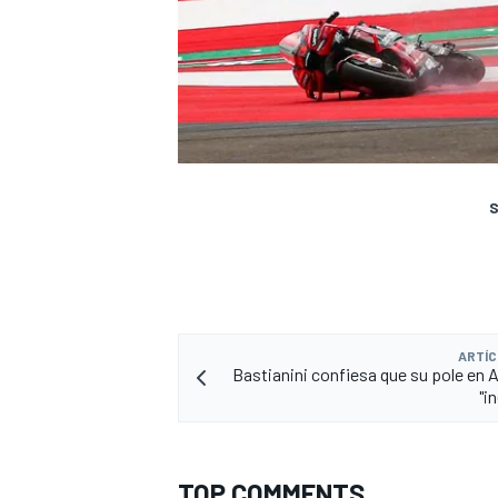
S
ARTÍC
Bastianini confiesa que su pole en A
"i
TOP COMMENTS