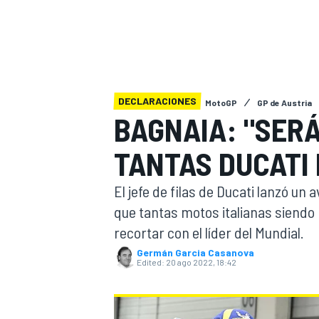
FÓRMULA E
MOTO
DECLARACIONES
MotoGP
GP de Austria
BAGNAIA: "SERÁ
NASCAR
INDYCAR
SPORTSCAR
RALLY
TURISM
TANTAS DUCATI
El jefe de filas de Ducati lanzó u
que tantas motos italianas siendo 
recortar con el líder del Mundial.
Germán Garcia Casanova
Edited:
20 ago 2022, 18:42
MÁS