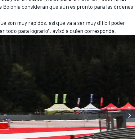
e Bolonia consideran que aún es pronto para las órdenes
ue son muy rápidos, así que va a ser muy difícil poder
r todo para lograrlo", avisó a quien corresponda.