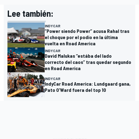
Lee también:
INDYCAR
“Power siendo Power” acusa Rahal tras
el choque por el podio en la última
vuelta en Road America
INDYCAR
David Malukas “estába del lado
correcto del caos” tras quedar segundo
en Road America
INDYCAR
IndyCar Road America: Lundgaard gana,
Pato O'Ward fuera del top 10