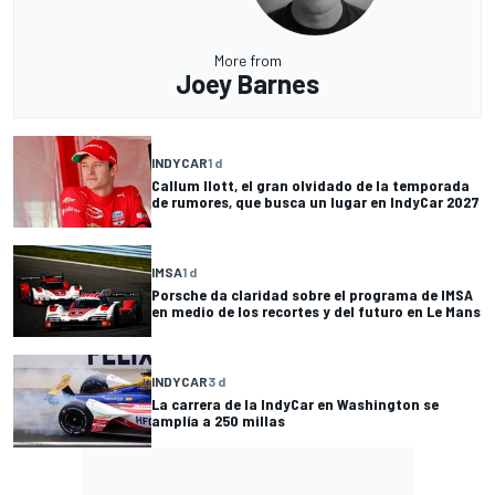
More from
Joey Barnes
INDYCAR
1 d
Callum Ilott, el gran olvidado de la temporada
de rumores, que busca un lugar en IndyCar 2027
IMSA
1 d
Porsche da claridad sobre el programa de IMSA
en medio de los recortes y del futuro en Le Mans
INDYCAR
3 d
La carrera de la IndyCar en Washington se
amplía a 250 millas