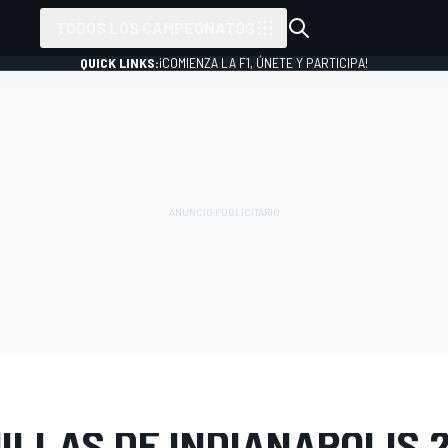
TODOS LOS CAMPEONATOS
QUICK LINKS:
¡COMIENZA LA F1, ÚNETE Y PARTICIPA!
 FOTOS
IndyCar
500 Millas de Indianápolis
ILLAS DE INDIANAPOLIS 2