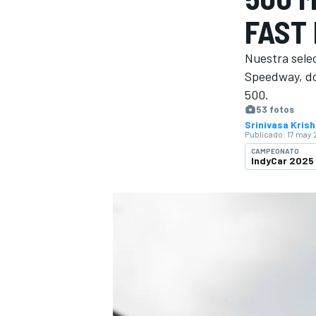
FAST 
FÓRMULA E
MOTO
Nuestra selec
Speedway, do
500.
53 fotos
Srinivasa Kris
Publicado:
17 may 
NASCAR
INDYCAR
SPORTSCAR
RALLY
TURISM
CAMPEONATO
IndyCar 2025
MÁS