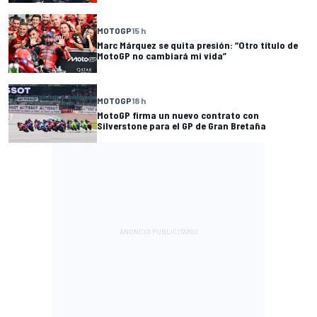
MOTOGP
15 h
Marc Márquez se quita presión: “Otro título de
MotoGP no cambiará mi vida”
MOTOGP
18 h
MotoGP firma un nuevo contrato con
Silverstone para el GP de Gran Bretaña