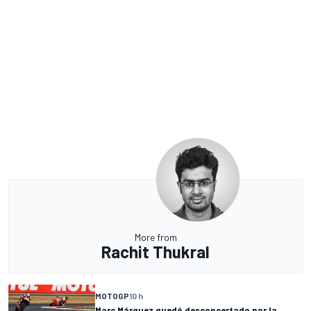
More from
Rachit Thukral
MOTOGP
10 h
Marc Márquez quedó desconcertado por la