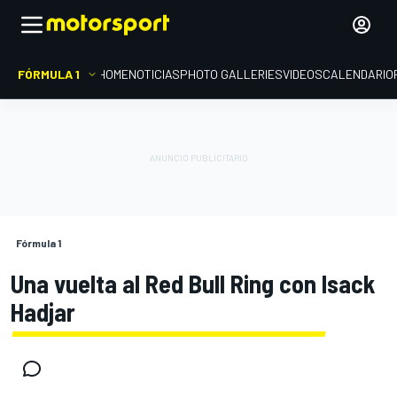
FÓRMULA 1
HOME
NOTICIAS
PHOTO GALLERIES
VIDEOS
CALENDARIO
Fórmula 1
Una vuelta al Red Bull Ring con Isack
Hadjar