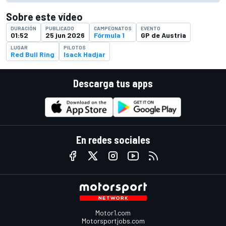
Sobre este vídeo
DURACIÓN
PUBLICADO
CAMPEONATOS
EVENTO
01:52
25 jun 2026
Fórmula 1
GP de Austria
LUGAR
PILOTOS
Red Bull Ring
Isack Hadjar
Descarga tus apps
En redes sociales
Motor1.com
Motorsportjobs.com